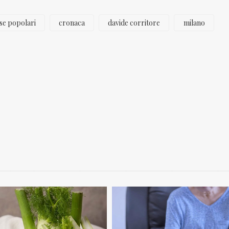
se popolari
cronaca
davide corritore
milano