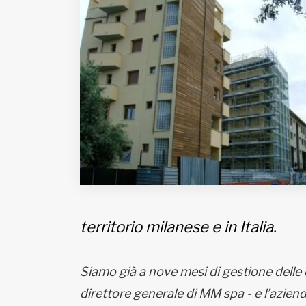
Fondato e diretto da Enzo De
Bernardis
EDB edizioni - Via Brivio angolo C.
Imbonati, 89 20159 Milano (Italia)
Informativa sulla privacy
territorio milanese e in Italia.
Siamo già a nove mesi di gestione delle
direttore generale di MM spa - e l’azien