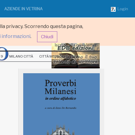
AZIENDE IN VETRINA
Login
ulla privacy. Scorrendo questa pagina,
i informazioni
.
Chiudi
Iscriviti alla newsletter
 9
MILANO CITTÀ
CITTÀ METROPOLITANA