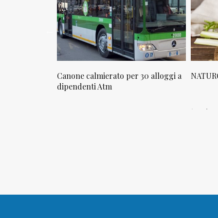
osta in via
Canone calmierato per 30 alloggi a
NATURO
sello
dipendenti Atm