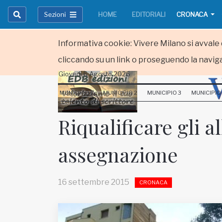
Sezioni
HOME
EDITORIALI
CRONACA
Informativa cookie: Vivere Milano si avvale d
cliccando su un link o proseguendo la naviga
Giovedi 6 Agosto 2026
HOME
MUNICIPIO 1
MUNICIPIO 2
MUNICIPIO 3
MUNICIPIO
RUBRICHE
Riqualificare gli a
MUNICIPI
assegnazione
Inviateci le vostre segnalazioni
Iscriviti alla newsletter
16 settembre 2015
CRONACA
www.viveremilano.info