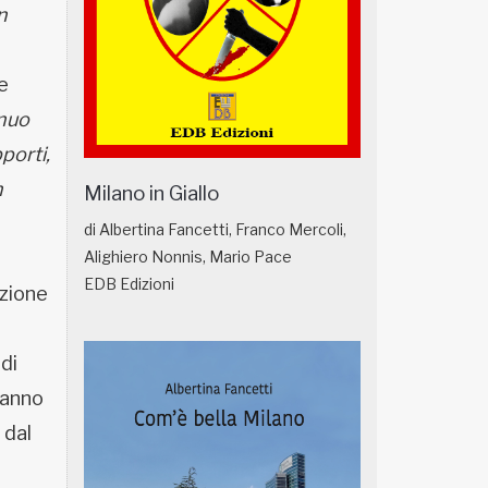
n
e
inuo
pporti,
n
Milano in Giallo
di Albertina Fancetti, Franco Mercoli,
Alighiero Nonnis, Mario Pace
EDB Edizioni
nzione
di
aranno
 dal