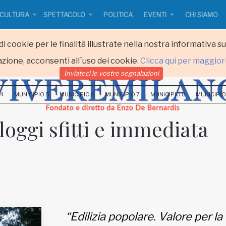
CULTURA
SPETTACOLO
POLITICA
EVENTI
CHI SIAMO
i cookie per le finalità illustrate nella nostra informativa s
zione, acconsenti all´uso dei cookie.
Clicca qui per maggior
Inviateci le vostre segnalazioni
 4
MUNICIPIO 5
MUNICIPIO 6
MUNICIPIO 7
MUNICIPIO 8
MUNICIPIO
lloggi sfitti e immediata
“Edilizia popolare. Valore per la