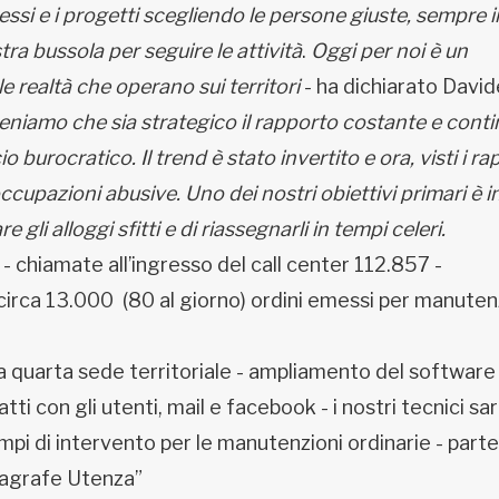
cessi e i progetti scegliendo le persone giuste, sempre i
stra bussola per seguire le attività
.
Oggi per noi è un
realtà che operano sui territori
- ha dichiarato David
teniamo che sia strategico il rapporto costante e cont
 burocratico. Il trend è stato invertito e ora, visti i ra
occupazioni abusive. Uno dei nostri obiettivi primari è i
e gli alloggi sfitti e di riassegnarli in tempi celeri.
- chiamate all’ingresso del call center 112.857 -
circa 13.000 (80 al giorno) ordini emessi per manute
la quarta sede territoriale - ampliamento del software 
tti con gli utenti, mail e facebook - i nostri tecnici s
tempi di intervento per le manutenzioni ordinarie - parte
nagrafe Utenza”