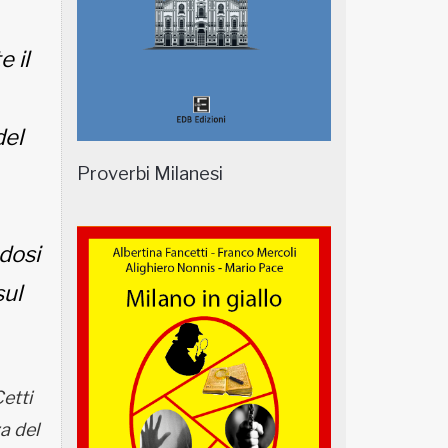
 il
del
Proverbi Milanesi
ndosi
sul
etti
a del