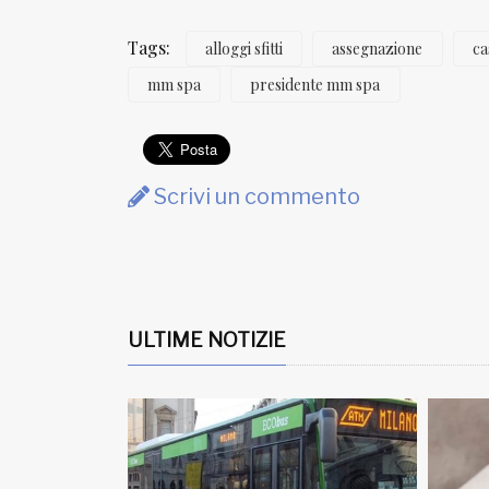
Tags:
alloggi sfitti
assegnazione
ca
mm spa
presidente mm spa
Scrivi un commento
ULTIME NOTIZIE