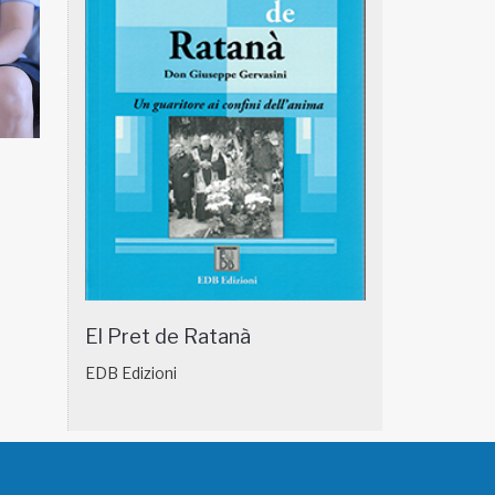
NATUROPATIA IN BREVE 18/01
NATUROPATIA IN
El Pret de Ratanà
EDB Edizioni