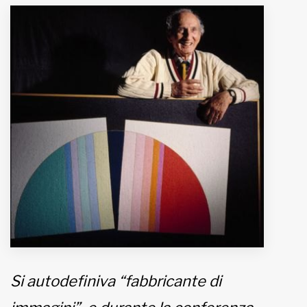
MUNICIPI
Inviateci le vostre segnalazioni
Iscriviti alla newsletter
www.viveremilano.info
Fondato e diretto da Enzo De
Bernardis
EDB edizioni - Via Brivio angolo C.
Imbonati, 89 20159 Milano (Italia)
Informativa sulla privacy
Si autodefiniva “fabbricante di