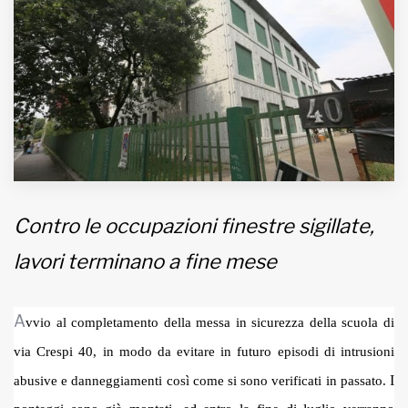
MUNICIPI
Inviateci le vostre segnalazioni
Iscriviti alla newsletter
www.viveremilano.info
Fondato e diretto da Enzo De
Contro le occupazioni finestre sigillate,
Bernardis
lavori terminano a fine mese
EDB edizioni - Via Brivio angolo C.
Imbonati, 89 20159 Milano (Italia)
Informativa sulla privacy
A
vvio al completamento della messa in sicurezza della scuola di
via Crespi 40, in modo da evitare in futuro episodi di intrusioni
I
abusive e danneggiamenti così come si sono verificati in passato.