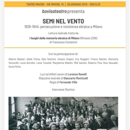
MUNICIPI
Inviateci le vostre segnalazioni
Iscriviti alla newsletter
www.viveremilano.info
Fondato e diretto da Enzo De
Bernardis
EDB edizioni - Via Brivio angolo C.
Imbonati, 89 20159 Milano (Italia)
Informativa sulla privacy