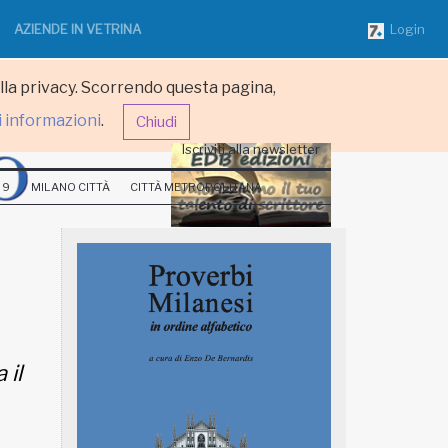
AZIENDE IN VETRINA
Login
ulla privacy. Scorrendo questa pagina,
i informazioni
.
Chiudi
Iscriviti alla newsletter
 9
MILANO CITTÀ
CITTÀ METROPOLITANA
 il