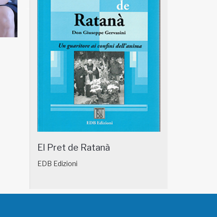
NATUROPATIA IN BREVE 18/01
NATUROPATIA IN
El Pret de Ratanà
EDB Edizioni