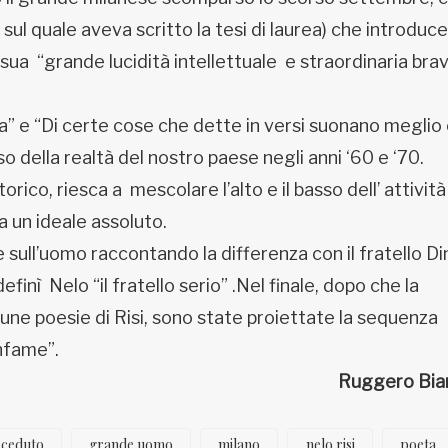
sul quale aveva scritto la tesi di laurea) che introduce
sua “grande lucidità intellettuale e straordinaria bra
a” e “Di certe cose che dette in versi suonano meglio
so della realtà del nostro paese negli anni ‘60 e ‘70.
orico, riesca a mescolare l’alto e il basso dell’ attività
a un ideale assoluto.
sull’uomo raccontando la differenza con il fratello Di
efinì Nelo “il fratello serio” .Nel finale, dopo che la
une poesie di Risi, sono state proiettate la sequenza
 infame”.
Ruggero Bia
eceduto
grande uomo
milano
nelo risi
poeta