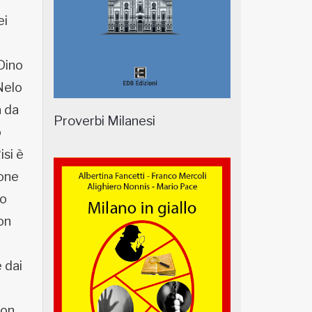
ei
Dino
Nelo
a da
Proverbi Milanesi
o
isi è
ione
no
on
e dai
con