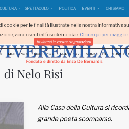
CULTURA
SPETTACOLO
POLITICA
EVENTI
CHI SIAMO
i cookie per le finalità illustrate nella nostra informativa s
zione, acconsenti all´uso dei cookie.
Clicca qui per maggior
Inviateci le vostre segnalazioni
 4
MUNICIPIO 5
MUNICIPIO 6
MUNICIPIO 7
MUNICIPIO 8
MUNICIPIO
di Nelo Risi
Alla Casa della Cultura si ricorda
grande poeta scomparso.