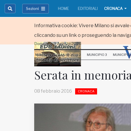
Sezioni
HOME
EDITORIALI
CRONACA
Informativa cookie: Vivere Milano si avvale d
cliccando su un link o proseguendo la naviga
Domenica 9 Agosto 2026
HOME
MUNICIPIO 1
MUNICIPIO 2
MUNICIPIO 3
MUNICIPIO
RUBRICHE
Serata in memoria 
MUNICIPI
08 febbraio 2016
CRONACA
Inviateci le vostre segnalazioni
Iscriviti alla newsletter
www.viveremilano.info