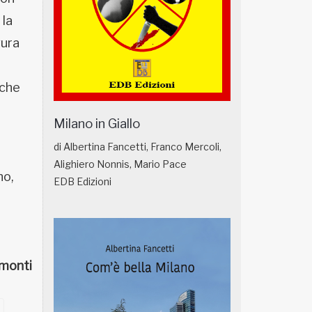
 la
vura
 che
Milano in Giallo
di Albertina Fancetti, Franco Mercoli,
Alighiero Nonnis, Mario Pace
no,
EDB Edizioni
monti