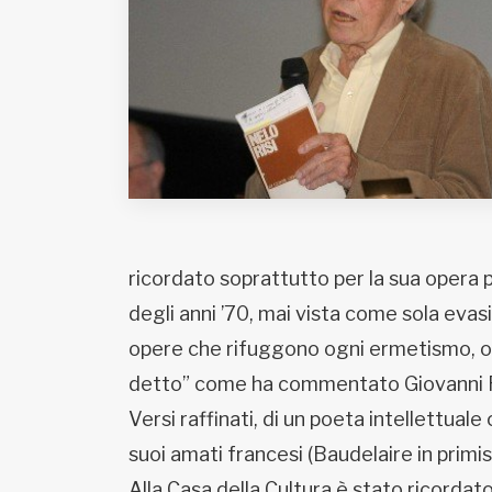
Fondato e diretto da Enzo De
Bernardis
EDB edizioni - Via Brivio angolo C.
Imbonati, 89 20159 Milano (Italia)
Informativa sulla privacy
ricordato soprattutto per la sua opera 
degli anni ’70, mai vista come sola eva
opere che rifuggono ogni ermetismo, ogn
detto” come ha commentato Giovanni R
Versi raffinati, di un poeta intellettuale
suoi amati francesi (Baudelaire in primis
Alla Casa della Cultura è stato ricorda