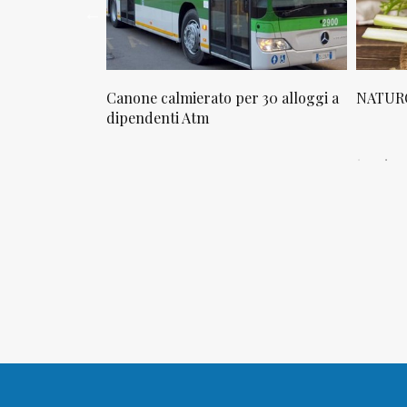
osta in via
Canone calmierato per 30 alloggi a
NATURO
sello
dipendenti Atm