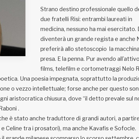
Strano destino professionale quello d
due fratelli Risi: entrambi laureati in
medicina, nessuno ha mai esercitato. 
diventerà un grande regista e anche 
preferirà allo stetoscopio la macchin
presa. E la penna. Pur avendo all’attiv
films, telefilm e cortometraggi Nelo R
poetica. Una poesia impegnata, soprattutto la produz
sione o vezzo intellettuale; forse anche per questo so
i aristocratica chiusura, dove “il detto prevale sul n
aboni .
 che è stato anche traduttore di grandi autori, a partir
 e Celine tra i prosatori), ma anche Kavafis e Sofocle.
to il grande milanese scomparso lo scorso settembre, 