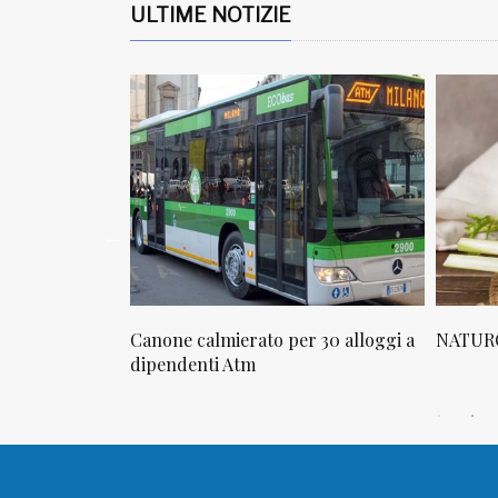
ULTIME NOTIZIE
osta in via
Canone calmierato per 30 alloggi a
NATURO
sello
dipendenti Atm