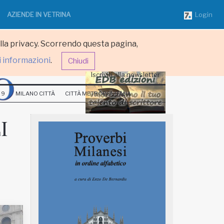
AZIENDE IN VETRINA
Login
ulla privacy. Scorrendo questa pagina,
i informazioni
.
Chiudi
Iscriviti alla newsletter
 9
MILANO CITTÀ
CITTÀ METROPOLITANA
I