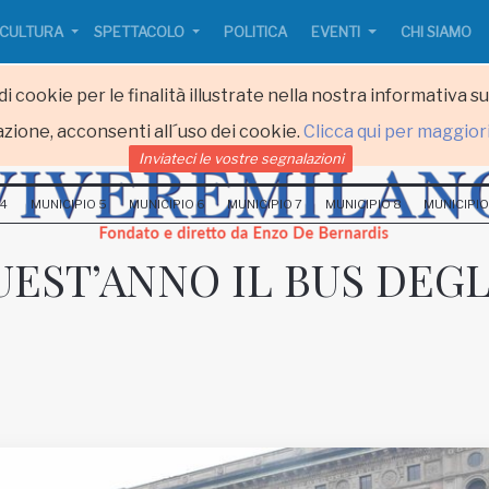
CULTURA
SPETTACOLO
POLITICA
EVENTI
CHI SIAMO
i cookie per le finalità illustrate nella nostra informativa s
zione, acconsenti all´uso dei cookie.
Clicca qui per maggior
Inviateci le vostre segnalazioni
 4
MUNICIPIO 5
MUNICIPIO 6
MUNICIPIO 7
MUNICIPIO 8
MUNICIPIO
EST’ANNO IL BUS DEGL