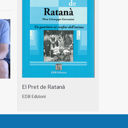
El Pret de Ratanà
NATUROPATIA IN BREVE 18/01
NATUROPATIA IN
EDB Edizioni