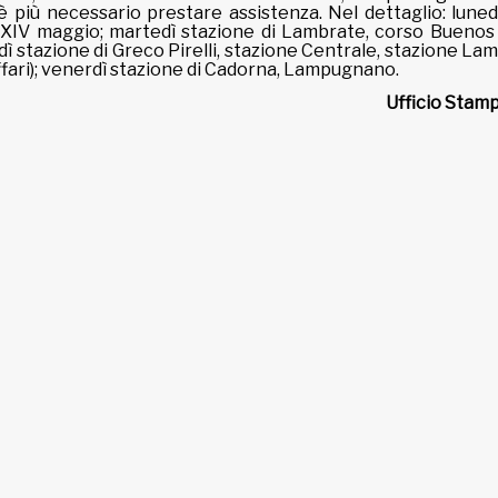
'è più necessario prestare assistenza. Nel dettaglio: luned
a XXIV maggio; martedì stazione di Lambrate, corso Buenos 
ì stazione di Greco Pirelli, stazione Centrale, stazione La
Affari); venerdì stazione di Cadorna, Lampugnano.
Ufficio Stam