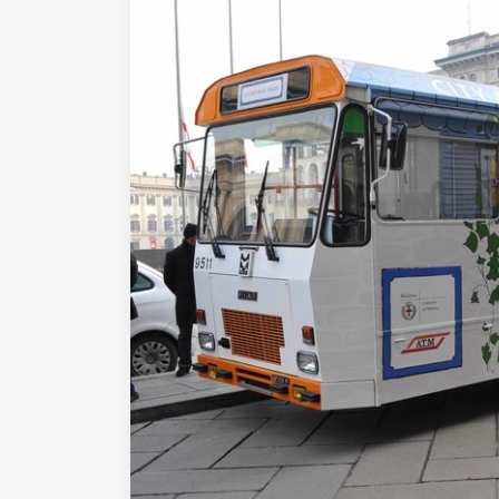
Fondato e diretto da Enzo De
Bernardis
EDB edizioni - Via Brivio angolo C.
Imbonati, 89 20159 Milano (Italia)
Informativa sulla privacy