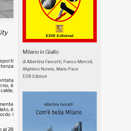
ity
Milano in Giallo
asporti
di Albertina Fancetti, Franco Mercoli,
istenza
Alighiero Nonnis, Mario Pace
EDB Edizioni
ventata
erno, è
calde,
amente
dato, è
ordo i
o al 28