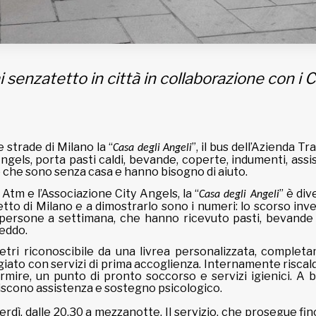
i senzatetto in città in collaborazione con i C
 strade di Milano la “
”, il bus dell’Azienda Tr
Casa degli Angeli
Angels, porta pasti caldi, bevande, coperte, indumenti, ass
o che sono senza casa e hanno bisogno di aiuto.
Atm e l’Associazione City Angels, la “
” è di
Casa degli Angeli
tto di Milano e a dimostrarlo sono i numeri: lo scorso inv
 persone a settimana, che hanno ricevuto pasti, bevande 
reddo.
etri riconoscibile da una livrea personalizzata, complet
giato con servizi di prima accoglienza. Internamente riscal
rmire, un punto di pronto soccorso e servizi igienici. A b
niscono assistenza e sostegno psicologico.
erdì, dalle 20.30 a mezzanotte. Il servizio, che prosegue fin