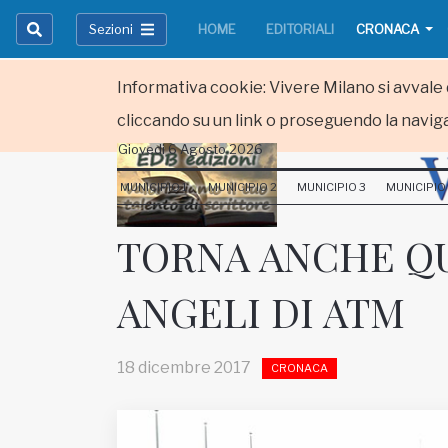
Sezioni
HOME
EDITORIALI
CRONACA
Informativa cookie: Vivere Milano si avvale d
cliccando su un link o proseguendo la naviga
Giovedi 6 Agosto 2026
HOME
MUNICIPIO 1
MUNICIPIO 2
MUNICIPIO 3
MUNICIPIO
RUBRICHE
TORNA ANCHE QU
MUNICIPI
ANGELI DI ATM
Inviateci le vostre segnalazioni
Iscriviti alla newsletter
18 dicembre 2017
CRONACA
www.viveremilano.info