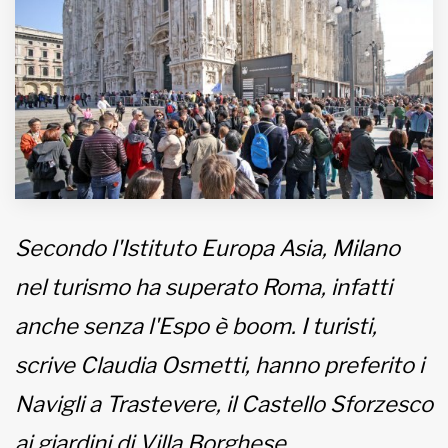
MUNICIPI
Inviateci le vostre segnalazioni
Iscriviti alla newsletter
www.viveremilano.info
Fondato e diretto da Enzo De
Secondo l'Istituto Europa Asia, Milano
Bernardis
nel turismo ha superato Roma, infatti
EDB edizioni - Via Brivio angolo C.
Imbonati, 89 20159 Milano (Italia)
anche senza l'Espo è boom. I turisti,
Informativa sulla privacy
scrive Claudia Osmetti, hanno preferito i
Navigli a Trastevere, il Castello Sforzesco
ai giardini di Villa Borghese.