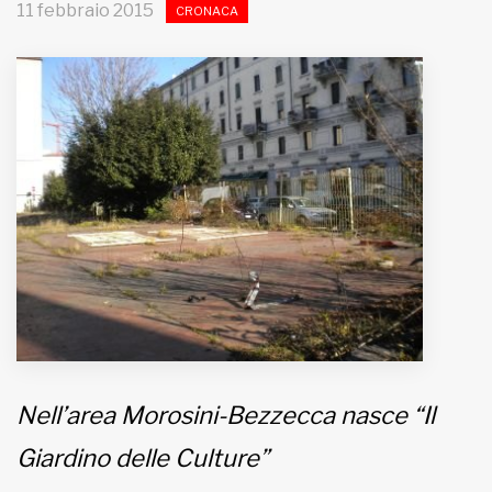
11 febbraio 2015
CRONACA
MUNICIPI
Inviateci le vostre segnalazioni
Iscriviti alla newsletter
www.viveremilano.info
Fondato e diretto da Enzo De
Bernardis
EDB edizioni - Via Brivio angolo C.
Imbonati, 89 20159 Milano (Italia)
Informativa sulla privacy
Nell’area Morosini-Bezzecca nasce “Il
Giardino delle Culture”