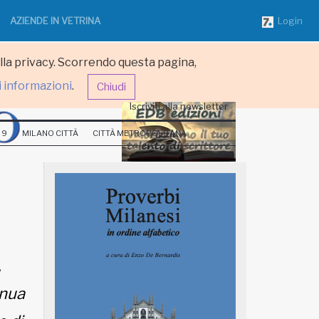
AZIENDE IN VETRINA
Login
ulla privacy. Scorrendo questa pagina,
i informazioni
.
Chiudi
Iscriviti alla newsletter
 9
MILANO CITTÀ
CITTÀ METROPOLITANA
,
inua