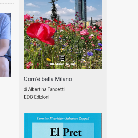
Com'è bella Milano
NATUROPATIA IN BREVE 18/01
NATUROPATIA IN
di Albertina Fancetti
EDB Edizioni