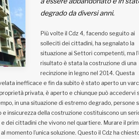
a essere abbandonato e in stat
degrado da diversi anni.
Più volte il Cdz 4, facendo seguito ai
solleciti dei cittadini, ha segnalato la
situazione ai Settori competenti, ma l
risultato è stata la costruzione di una
recinzione in legno nel 2014. Questa
rivelata inefficace e fin da subito è stato aperto un var
i proprietà privata, è aperto e chiunque può accedervi
 tempo, in una situazione di estremo degrado, persone 
 e insicurezza della costruzione costituiscono un seri
 e dei cittadini che vivono nel quartiere. Murare il pri
al momento l’unica soluzione. Questo il Cdz ha chiesto