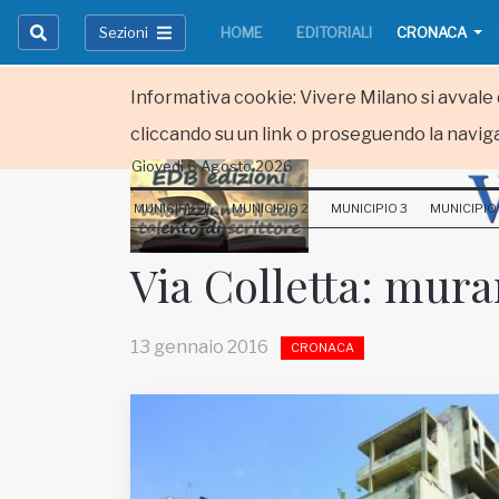
Sezioni
HOME
EDITORIALI
CRONACA
Informativa cookie: Vivere Milano si avvale d
cliccando su un link o proseguendo la naviga
Giovedi 6 Agosto 2026
HOME
MUNICIPIO 1
MUNICIPIO 2
MUNICIPIO 3
MUNICIPIO
RUBRICHE
Via Colletta: mur
MUNICIPI
13 gennaio 2016
CRONACA
Inviateci le vostre segnalazioni
Iscriviti alla newsletter
www.viveremilano.info