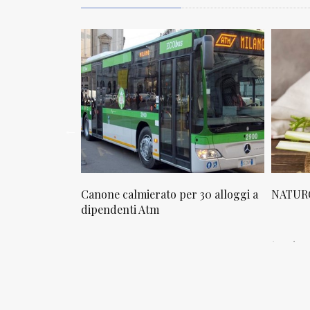
osta in via
Canone calmierato per 30 alloggi a
NATURO
sello
dipendenti Atm