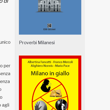
o di
’unico
Proverbi Milanesi
co per
 senza
senza
o
mo
 agli