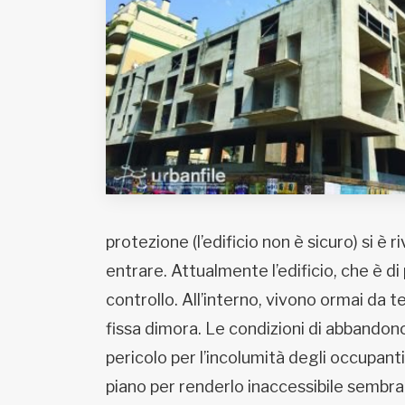
Fondato e diretto da Enzo De
Bernardis
EDB edizioni - Via Brivio angolo C.
Imbonati, 89 20159 Milano (Italia)
Informativa sulla privacy
protezione (l’edificio non è sicuro) si è 
entrare. Attualmente l’edificio, che è d
controllo. All’interno, vivono ormai da
fissa dimora. Le condizioni di abbandono
pericolo per l’incolumità degli occupanti
piano per renderlo inaccessibile sembra 