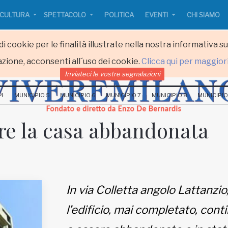
CULTURA
SPETTACOLO
POLITICA
EVENTI
CHI SIAMO
i cookie per le finalità illustrate nella nostra informativa s
zione, acconsenti all´uso dei cookie.
Clicca qui per maggior
Inviateci le vostre segnalazioni
 4
MUNICIPIO 5
MUNICIPIO 6
MUNICIPIO 7
MUNICIPIO 8
MUNICIPIO
are la casa abbandonata
In via Colletta angolo Lattanzio
l’edificio, mai completato, cont