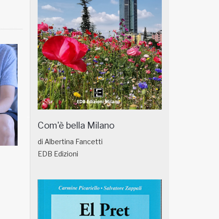
Com'è bella Milano
di Albertina Fancetti
EDB Edizioni
NATUROPATIA IN BREVE 18/01
NATUROPATIA IN