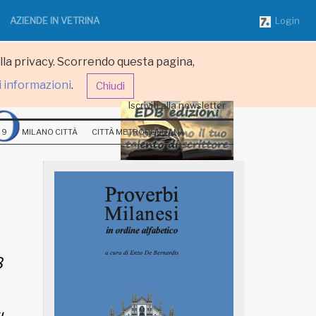
AZIENDE IN VETRINA
Login
ulla privacy. Scorrendo questa pagina,
i informazioni
.
Chiudi
Iscriviti alla newsletter
 9
MILANO CITTÀ
CITTÀ METROPOLITANA
8