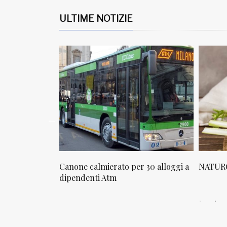
ULTIME NOTIZIE
osta in via
Canone calmierato per 30 alloggi a
NATURO
sello
dipendenti Atm