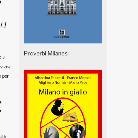
l
l 1
Proverbi Milanesi
6 al
mo che
e per
a
a
gura