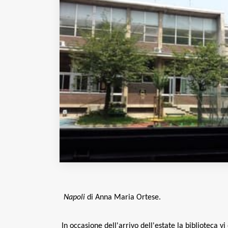
Fondato e diretto da Enzo De
Bernardis
EDB edizioni - Via Brivio angolo C.
Imbonati, 89 20159 Milano (Italia)
Informativa sulla privacy
Napoli
di Anna Maria Ortese.
In occasione dell'arrivo dell'estate la biblioteca vi