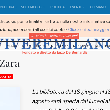
CULTURA
SPETTACOLO
POLITICA
EVENTI
CHI SIAMO
i cookie per le finalità illustrate nella nostra informativa s
zione, acconsenti all´uso dei cookie.
Clicca qui per maggior
Inviateci le vostre segnalazioni
 4
MUNICIPIO 5
MUNICIPIO 6
MUNICIPIO 7
MUNICIPIO 8
MUNICIPIO
 Zara
LA CITTÀ
La biblioteca dal 18 giugno al 1
agosto sarà aperta dal lunedì al