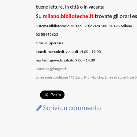
buone letture, in città o in vacanza
Su
milano.biblioteche.it
trovate gli orari es
Sistema Bibliotecario Milano
Viale Zara 100, 20125 Milano
02 88462823
Orari di apertura:
lunedì, mercoledì, venerdì 14.00 - 19.00
martedì, giovedì, sabato 9.00 - 14.00
Come raggiungerci:
Linee metropolitane M3 Zara, M5 Marche, Linee di superficie 5
Scrivi un commento