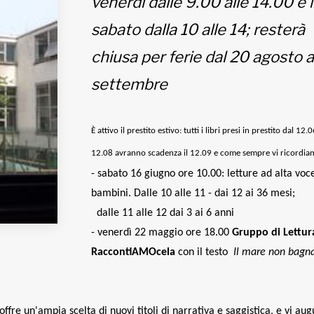
venerdì dalle 9.00 alle 14.00 e i
sabato dalla 10 alle 14; resterà
chiusa per ferie dal 20 agosto a
settembre
È attivo il
prestito estivo
: tutti i libri presi in prestito dal 12.0
12.08 avranno scadenza il 12.09
e come sempre vi ricordia
- sabato 16 giugno ore 10.00: letture ad alta voc
bambini. Dalle 10 alle 11 - dai 12 ai 36 mesi;
dalle 11 alle 12 dai 3 ai 6 anni
-
venerdì 22 maggio ore 18.00
Gruppo di Lettur
RaccontiAMOcela
con il testo
Il mare non bagn
 offre un'ampia scelta di nuovi titoli di narrativa e saggistica, e vi au