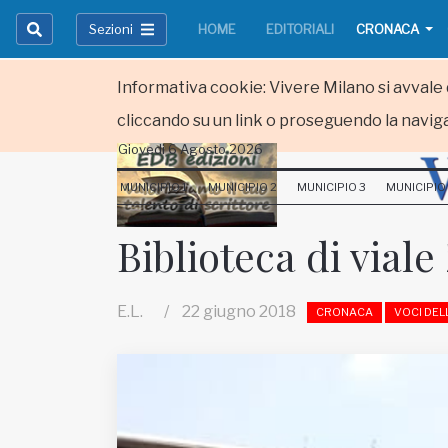
Sezioni
HOME
EDITORIALI
CRONACA
Informativa cookie: Vivere Milano si avvale d
cliccando su un link o proseguendo la naviga
Giovedi 6 Agosto 2026
HOME
MUNICIPIO 1
MUNICIPIO 2
MUNICIPIO 3
MUNICIPIO
RUBRICHE
Biblioteca di viale
MUNICIPI
E.L.
/
22 giugno 2018
CRONACA
VOCI DEL
Inviateci le vostre segnalazioni
Iscriviti alla newsletter
www.viveremilano.info