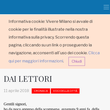
Informativa cookie: Vivere Milano si avvale di
cookie per le finalità illustrate nella nostra
informativa sulla privacy. Scorrendo questa
pagina, cliccando su un link o proseguendo la
navigazione, acconsenti all´uso dei cookie.
Clicca
qui per maggiori informazioni
.
Chiudi
DAI LETTORI
11 aprile 2018
CRONACA
VOCI DELLA CITTÀ
HOME
Gentili signori,
ho da poco appreso della scomparsa, avvenuta 9 anni fa, della
RUBRICHE