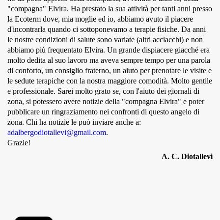
"compagna" Elvira. Ha prestato la sua attività per tanti anni presso
la Ecoterm dove, mia moglie ed io, abbiamo avuto il piacere
MUNICIPI
d'incontrarla quando ci sottoponevamo a terapie fisiche. Da anni
le nostre condizioni di salute sono variate (altri acciacchi) e non
abbiamo più frequentato Elvira. Un grande dispiacere giacché era
Inviateci le vostre segnalazioni
molto dedita al suo lavoro ma aveva sempre tempo per una parola
di conforto, un consiglio fraterno, un aiuto per prenotare le visite e
Iscriviti alla newsletter
le sedute terapiche con la nostra maggiore comodità. Molto gentile
e professionale. Sarei molto grato se, con l'aiuto dei giornali di
zona, si potessero avere notizie della "compagna Elvira" e poter
www.viveremilano.info
pubblicare un ringraziamento nei confronti di questo angelo di
Fondato e diretto da Enzo De
zona. Chi ha notizie le può inviare anche a:
Bernardis
adalbergodiotallevi@gmail.com
.
EDB edizioni - Via Brivio angolo C.
Grazie!
Imbonati, 89 20159 Milano (Italia)
A. C. Diotallevi
Informativa sulla privacy