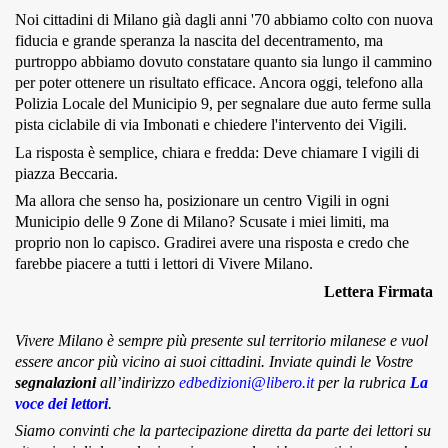
Noi cittadini di Milano già dagli anni '70 abbiamo colto con nuova
MUNICIPI
fiducia e grande speranza la nascita del decentramento, ma
purtroppo abbiamo dovuto constatare quanto sia lungo il cammino
per poter ottenere un risultato efficace. Ancora oggi, telefono alla
Polizia Locale del Municipio 9, per segnalare due auto ferme sulla
Inviateci le vostre segnalazioni
pista ciclabile di via Imbonati e chiedere l'intervento dei Vigili.
La risposta è semplice, chiara e fredda: Deve chiamare I vigili di
Iscriviti alla newsletter
piazza Beccaria.
Ma allora che senso ha, posizionare un centro Vigili in ogni
www.viveremilano.info
Municipio delle 9 Zone di Milano? Scusate i miei limiti, ma
Fondato e diretto da Enzo De
proprio non lo capisco. Gradirei avere una risposta e credo che
farebbe piacere a tutti i lettori di Vivere Milano.
Bernardis
EDB edizioni - Via Brivio angolo C.
Lettera Firmata
Imbonati, 89 20159 Milano (Italia)
Informativa sulla privacy
Vivere Milano è sempre più presente sul territorio milanese e vuol
essere ancor più vicino ai suoi cittadini. Inviate quindi le Vostre
segnalazioni
all’indirizzo
edbedizioni@libero.it
per la rubrica
La
voce dei lettori
.
Siamo convinti che la partecipazione diretta da parte dei lettori su