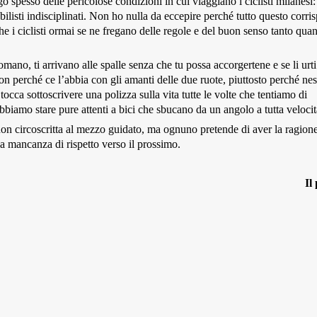
ggo spesso delle pericolose condizioni in cui viaggiano i ciclisti milanesi
bilisti indisciplinati. Non ho nulla da eccepire perché tutto questo corr
e i ciclisti ormai se ne fregano delle regole e del buon senso tanto quan
no, ti arrivano alle spalle senza che tu possa accorgertene e se li urti 
n perché ce l’abbia con gli amanti delle due ruote, piuttosto perché ne
tocca sottoscrivere una polizza sulla vita tutte le volte che tentiamo di
bbiamo stare pure attenti a bici che sbucano da un angolo a tutta velocit
on circoscritta al mezzo guidato, ma ognuno pretende di aver la ragione
la mancanza di rispetto verso il prossimo.
Il