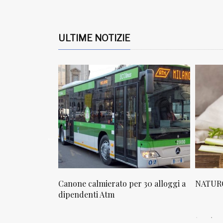
ULTIME NOTIZIE
osta in via
Canone calmierato per 30 alloggi a
NATURO
sello
dipendenti Atm