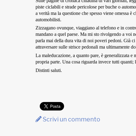
Sulle pagine di cronaca cittadina di vari giornali, le
Fondato e diretto da Enzo De
piste ciclabili e strade pericolose per buche o automo
Bernardis
a verità ma la questione che spesso viene omessa è ch
EDB edizioni - Via Brivio angolo C.
automobilisti.
Imbonati, 89 20159 Milano (Italia)
Zizzagano ovunque, viaggiano al telefono e in controma
Informativa sulla privacy
mandano a quel paese. Ma mi sto rivolgendo a voi no
parla mai della dura vita di noi poveri pedoni. Già ci 
attraversare sulle strisce pedonali ma ultimamente do
La maleducazione, a quanto pare, è generalizzata e n
propria parte. Una cosa riguarda invece tutti quanti; 
Distinti saluti.
Scrivi un commento