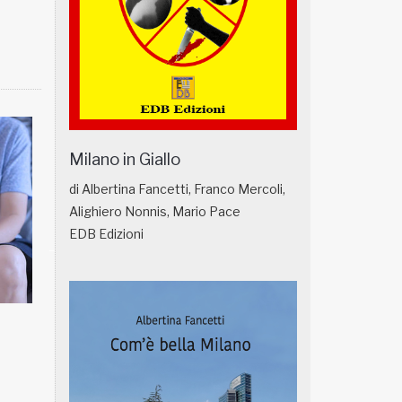
Milano in Giallo
di Albertina Fancetti, Franco Mercoli,
Alighiero Nonnis, Mario Pace
EDB Edizioni
NATUROPATIA IN BREVE 18/01
NATUROPATIA IN