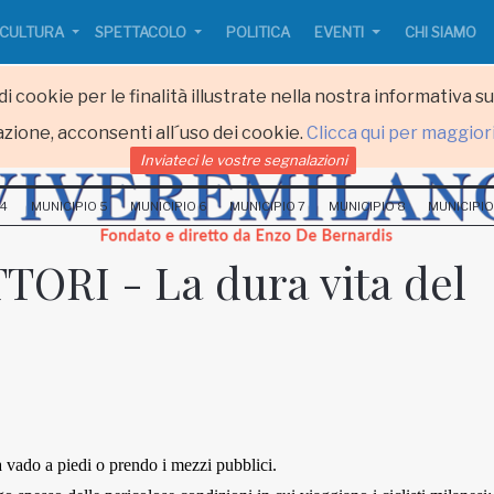
CULTURA
SPETTACOLO
POLITICA
EVENTI
CHI SIAMO
i cookie per le finalità illustrate nella nostra informativa s
zione, acconsenti all´uso dei cookie.
Clicca qui per maggior
Inviateci le vostre segnalazioni
 4
MUNICIPIO 5
MUNICIPIO 6
MUNICIPIO 7
MUNICIPIO 8
MUNICIPIO
ORI - La dura vita del
 vado a piedi o prendo i mezzi pubblici.