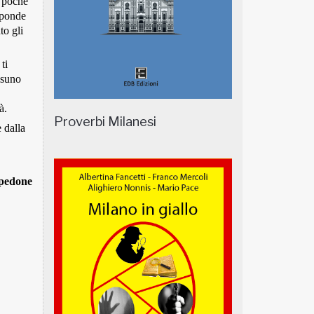
: poche
isponde
to gli
ti
ssuno
à.
Proverbi Milanesi
 dalla
 pedone