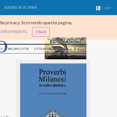
AZIENDE IN VETRINA
Login
ulla privacy. Scorrendo questa pagina,
i informazioni
.
Chiudi
Iscriviti alla newsletter
 9
MILANO CITTÀ
CITTÀ METROPOLITANA