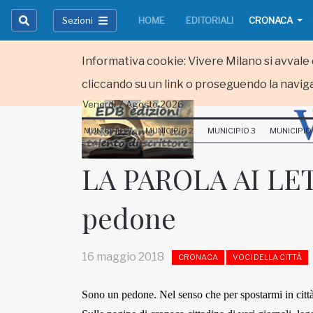
Sezioni
HOME
EDITORIALI
CRONACA
Informativa cookie: Vivere Milano si avvale d
cliccando su un link o proseguendo la naviga
Venerdi 7 Agosto 2026
HOME
MUNICIPIO 1
MUNICIPIO 2
MUNICIPIO 3
MUNICIPIO
RUBRICHE
LA PAROLA AI LETT
MUNICIPI
pedone
Inviateci le vostre segnalazioni
Iscriviti alla newsletter
16 maggio 2018
CRONACA
VOCI DELLA CITTÀ
Sono un pedone. Nel senso che per spostarmi in città
www.viveremilano.info