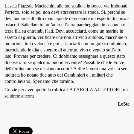
Lascia Piazzale Maciachini alle tue spalle e imbocca via Imbonati.
MUNICIPI
Perfetto, solo se poi non devi attraversare la strada. Si, perché se
devi andare sull’altro marciapiede devi essere un esperto di corsa a
ostacoli. Saltellare tra un’auto e l’altra parcheggiate in seconda o
terza fila su entrambi i lati. Devi accucciarti, come un marine in
Inviateci le vostre segnalazioni
assetto di guerra, verificare che non arrivino autobus, macchine o
motorini a tutta velocità e poi… lanciarti con un guizzo fulmineo,
Iscriviti alla newsletter
incrociando le dita e sperare di atterrare vivo e vegeto sull’atro
lato. Provare per credere. Ci dobbiamo rassegnare a questo stato
di cose o forse qualcuno può intervenire? Possibile che le Forze
www.viveremilano.info
dell'Ordine non se ne siano accorte? A dire il vero una volta a sera
Fondato e diretto da Enzo De
inoltrata ho notato due auto dei Carabinieri e i militari che
Bernardis
controllavano. Speriamo che tornino.
EDB edizioni - Via Brivio angolo C.
Grazie per aver aperto la rubrica LA PAROLA AI LETTORI, mi
Imbonati, 89 20159 Milano (Italia)
sentirete ancora
Informativa sulla privacy
LeSte