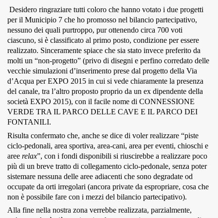
Desidero ringraziare tutti coloro che hanno votato i due progetti
MUNICIPI
per il Municipio 7 che ho promosso nel bilancio partecipativo,
nessuno dei quali purtroppo, pur ottenendo circa 700 voti
ciascuno, si è classificato al primo posto, condizione per essere
realizzato. Sinceramente spiace che sia stato invece preferito da
Inviateci le vostre segnalazioni
molti un “non-progetto” (privo di disegni e perfino corredato delle
vecchie simulazioni d’inserimento prese dal progetto della Via
Iscriviti alla newsletter
d’Acqua per EXPO 2015 in cui si vede chiaramente la presenza
del canale, tra l’altro proposto proprio da un ex dipendente della
società EXPO 2015), con il facile nome di CONNESSIONE
www.viveremilano.info
VERDE TRA IL PARCO DELLE CAVE E IL PARCO DEI
Fondato e diretto da Enzo De
FONTANILI.
Bernardis
Risulta confermato che, anche se dice di voler realizzare “piste
EDB edizioni - Via Brivio angolo C.
ciclo-pedonali, area sportiva, area-cani, area per eventi, chioschi e
Imbonati, 89 20159 Milano (Italia)
aree
relax
”, con i fondi disponibili si riuscirebbe a realizzare poco
Informativa sulla privacy
più di un breve tratto di collegamento ciclo-pedonale, senza poter
sistemare nessuna delle aree adiacenti che sono degradate od
occupate da orti irregolari (ancora private da espropriare, cosa che
non è possibile fare con i mezzi del bilancio partecipativo).
Alla fine nella nostra zona verrebbe realizzata, parzialmente,