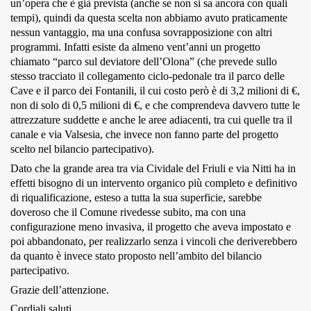
un’opera che è già prevista (anche se non si sa ancora con quali
tempi), quindi da questa scelta non abbiamo avuto praticamente
nessun vantaggio, ma una confusa sovrapposizione con altri
programmi. Infatti esiste da almeno vent’anni un progetto
chiamato “parco sul deviatore dell’Olona” (che prevede sullo
stesso tracciato il collegamento ciclo-pedonale tra il parco delle
Cave e il parco dei Fontanili, il cui costo però è di 3,2 milioni di €,
non di solo di 0,5 milioni di €, e che comprendeva davvero tutte le
attrezzature suddette e anche le aree adiacenti, tra cui quelle tra il
canale e via Valsesia, che invece non fanno parte del progetto
scelto nel bilancio partecipativo).
Dato che la grande area tra via Cividale del Friuli e via Nitti ha in
effetti bisogno di un intervento organico più completo e definitivo
di riqualificazione, esteso a tutta la sua superficie, sarebbe
doveroso che il Comune rivedesse subito, ma con una
configurazione meno invasiva, il progetto che aveva impostato e
poi abbandonato, per realizzarlo senza i vincoli che deriverebbero
da quanto è invece stato proposto nell’ambito del bilancio
partecipativo.
Grazie dell’attenzione.
Cordiali saluti.