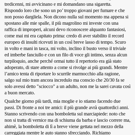
tredicenni, mi avvicinano e mi domandano una sigaretta.
Rispondo loro che sono un po’ troppo giovani per fumare e che
non posso dargliela. Non dicono nulla sul momento ma appena si
spostano alle mie spalle, il più magrolino mi investe con una
raffica di improperi, alcuni devo riconoscere alquanto fantasiosi,
come mai mi era capitato prima: credo di aver stabilito il record
europeo di insulti ricevuti in un così breve lasso di tempo. Scuro
in volto e mani in tasca, mi volto, inclino il busto verso il triviale
ed imberbe fanciullo e con un filo di voce gli intimo, senza alcun
turpiloquio, anche perché ormai tutto il repertorio era già stato
adoperato, di stare attento a come si rivolge ai più grandi. Mentre
l’amico tenta di riportare lo scurrile marmocchio alla ragione,
salgo sul mio tram ancora incredulo ma conscio che 20/30 fa se
solo avessi detto "sciocco" a un adulto, non me la sarei cavata così
a buon mercato.
Qualche giorno più tardi, mia moglie e io stiamo facendo due
passi. Di fronte a noi tre amici: il più grande avrà quattordici anni.
Stanno scrivendo con una bomboletta sul marciapiede: noto che
non si tratta di vernice ma di schiuma da barba e lascio correre ma,
ahimè, la bomboletta di lì a breve viene gettata nel mezzo della
carreggiata mentre le auto stanno sfrecciando. Richiamo