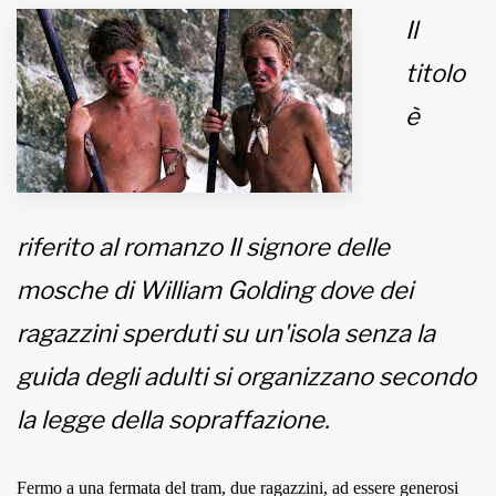
Il
MUNICIPI
titolo
è
Inviateci le vostre segnalazioni
Iscriviti alla newsletter
riferito al romanzo Il signore delle
www.viveremilano.info
Fondato e diretto da Enzo De
mosche di William Golding dove dei
Bernardis
EDB edizioni - Via Brivio angolo C.
ragazzini sperduti su un'isola senza la
Imbonati, 89 20159 Milano (Italia)
guida degli adulti si organizzano secondo
Informativa sulla privacy
la legge della sopraffazione.
Fermo a una fermata del tram, due ragazzini, ad essere generosi