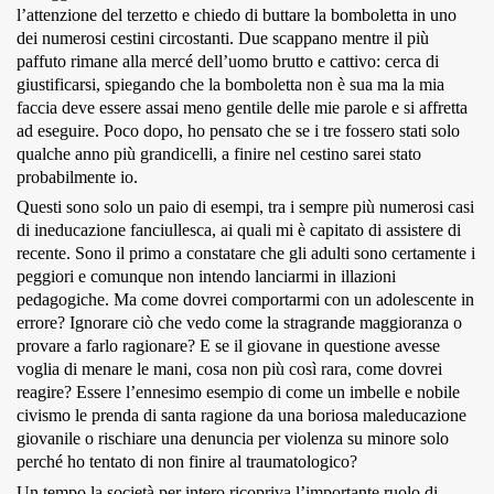
l’attenzione del terzetto e chiedo di buttare la bomboletta in uno
dei numerosi cestini circostanti. Due scappano mentre il più
paffuto rimane alla mercé dell’uomo brutto e cattivo: cerca di
giustificarsi, spiegando che la bomboletta non è sua ma la mia
faccia deve essere assai meno gentile delle mie parole e si affretta
ad eseguire. Poco dopo, ho pensato che se i tre fossero stati solo
qualche anno più grandicelli, a finire nel cestino sarei stato
probabilmente io.
Questi sono solo un paio di esempi, tra i sempre più numerosi casi
di ineducazione fanciullesca, ai quali mi è capitato di assistere di
recente. Sono il primo a constatare che gli adulti sono certamente i
peggiori e comunque non intendo lanciarmi in illazioni
pedagogiche. Ma come dovrei comportarmi con un adolescente in
errore? Ignorare ciò che vedo come la stragrande maggioranza o
provare a farlo ragionare? E se il giovane in questione avesse
voglia di menare le mani, cosa non più così rara, come dovrei
reagire? Essere l’ennesimo esempio di come un imbelle e nobile
civismo le prenda di santa ragione da una boriosa maleducazione
giovanile o rischiare una denuncia per violenza su minore solo
perché ho tentato di non finire al traumatologico?
Un tempo la società per intero ricopriva l’importante ruolo di