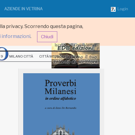
AZIENDE IN VETRINA
Login
ulla privacy. Scorrendo questa pagina,
i informazioni
.
Chiudi
Iscriviti alla newsletter
 9
MILANO CITTÀ
CITTÀ METROPOLITANA