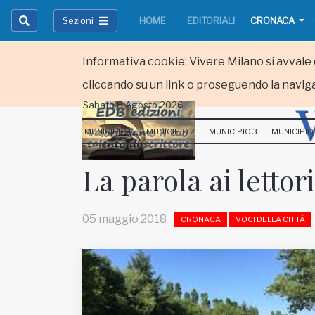
Sezioni
HOME
EDITORIALI
CRONACA
Informativa cookie: Vivere Milano si avvale d
cliccando su un link o proseguendo la naviga
Sabato 8 Agosto 2026
HOME
MUNICIPIO 1
MUNICIPIO 2
MUNICIPIO 3
MUNICIPIO
RUBRICHE
La parola ai lettor
MUNICIPI
05 maggio 2018
CRONACA
VOCI DELLA CITTÀ
Inviateci le vostre segnalazioni
Iscriviti alla newsletter
www.viveremilano.info