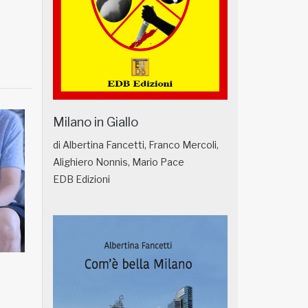
Milano in Giallo
di Albertina Fancetti, Franco Mercoli,
Alighiero Nonnis, Mario Pace
EDB Edizioni
NATUROPATIA IN BREVE 18/01
NATUROPATIA IN