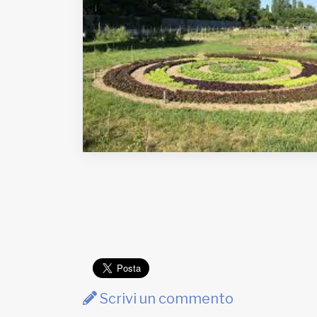
Fondato e diretto da Enzo De
Bernardis
EDB edizioni - Via Brivio angolo C.
Imbonati, 89 20159 Milano (Italia)
Informativa sulla privacy
Scrivi un commento