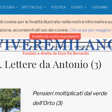
CULTURA
SPETTACOLO
POLITICA
EVENTI
CHI SIAMO
i cookie per le finalità illustrate nella nostra informativa s
zione, acconsenti all´uso dei cookie.
Clicca qui per maggior
Inviateci le vostre segnalazioni
 4
MUNICIPIO 5
MUNICIPIO 6
MUNICIPIO 7
MUNICIPIO 8
MUNICIPIO
i. Lettere da Antonio (3)
Pensieri moltiplicati dal verde
dell’Orto (3)