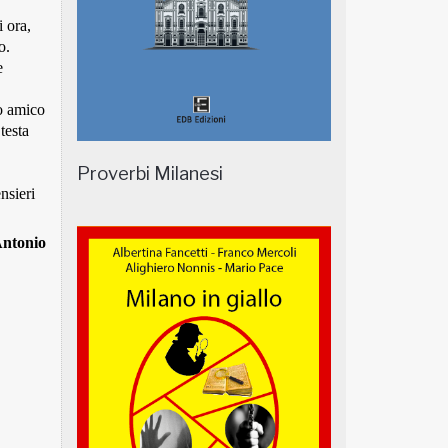
 ora,
o.
e
o amico
testa
Proverbi Milanesi
nsieri
ntonio