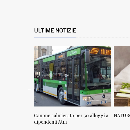
ULTIME NOTIZIE
osta in via
Canone calmierato per 30 alloggi a
NATURO
sello
dipendenti Atm