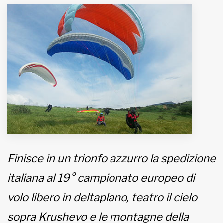
MUNICIPI
Inviateci le vostre segnalazioni
Iscriviti alla newsletter
www.viveremilano.info
Fondato e diretto da Enzo De
Bernardis
EDB edizioni - Via Brivio angolo C.
Imbonati, 89 20159 Milano (Italia)
Finisce in un trionfo azzurro la spedizione
Informativa sulla privacy
italiana al 19° campionato europeo di
volo libero in deltaplano, teatro il cielo
sopra Krushevo e le montagne della