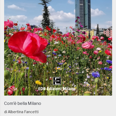
Com'è bella Milano
di Albertina Fancetti