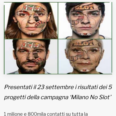
MUNICIPI
Inviateci le vostre segnalazioni
Iscriviti alla newsletter
www.viveremilano.info
Fondato e diretto da Enzo De
Bernardis
EDB edizioni - Via Brivio angolo C.
Imbonati, 89 20159 Milano (Italia)
Presentati il 23 settembre i risultati dei 5
Informativa sulla privacy
progetti della campagna ‘Milano No Slot’
1 milione e 800mila contatti su tutta la