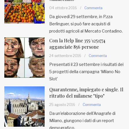
04 ottobre 2016
/
Commenta
MUNICIPI
Da giovedì 29 settembre, in P.zza
Berlinguer, si può fare acquisti di
prodotti agricoli al Mercato Contadino.
Inviateci le vostre segnalazioni
Con la Help line 355/1251774
Iscriviti alla newsletter
agganciate 856 persone
24 settembre 2016
/
Commenta
www.viveremilano.info
Presentati il 23 settembre i risultati dei
Fondato e diretto da Enzo De
5 progetti della campagna ‘Milano No
Bernardis
Slot’
EDB edizioni - Via Brivio angolo C.
Quarantenne, impiegato e single. Il
Imbonati, 89 20159 Milano (Italia)
ritratto del milanese "tipo"
Informativa sulla privacy
25 agosto 2016
/
Commenta
Da un'elaborazione dell'Anagrafe di
Milano, giungono i dati di un report
demografico.