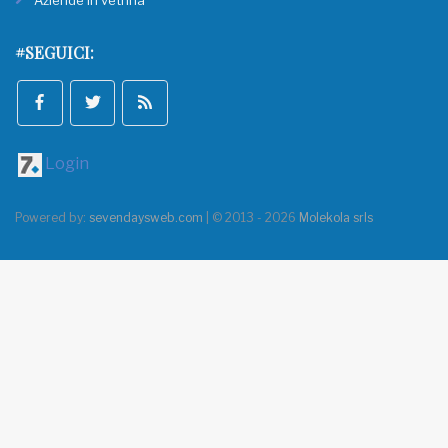
Aziende in vetrina
#SEGUICI:
Login
Powered by:
sevendaysweb.com
| © 2013 - 2026
Molekola srls