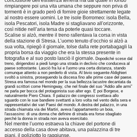
conclusione dell'esistenza terrena ma dal quale in fondo
rimpiangere poi una vita umana che seppure non priva di
tormenti è in grado però di fornire gioie strettamente legate
al nostro essere uomini. Le tre isole Borromeo: isola Bella,
isola Pescatori, isola Madre si stagliavano all'orizzonte,
così nitide nell’aria tersa da poterle quasi toccare.
Scalise si alzò, mentre il treno rallentava la corsa in vista
della stazione di Stresa. L’uomo tenuto d’occhio si alzò a
sua volta, ripiegò il giornale, tolse dalla rete portabagagli la
propria borsa da viaggio che era la stessa presente in
fotografia e al suo posto lasciò il giornale.
Dopodiché scese dal
treno, dirigendosi a piedi lungo una strada in declivio che conduceva al
paese sottostante. Lasciò fra lui e l'uomo
una certa distanza, stando
comunque attento a non perderlo di vista. Al bivio seguente Aldighieri
svoltò a sinistra, proseguendo la discesa fino alle prime case del paese.
Stresa era famosa nel mondo per la sua bellezza lacustre decantata da
grandi scrittori come Hemingway, che nel finale del suo “Addio alle armi”
ne parla per bocca del protagonista suo alter ego. E poi Borgese, e
naturalmente Piero Chiara. Il palazzo dei congressi svettava allo
sguardo con le sue bandiere svettanti a loro volta nel vento della sera e
rappresentativi dei vari Paesi del mondo. A destra del palazzo, in una
strada chiamata via dei Martiri, aveva l’appartamento un boia,
l'assassino:
di una donna che definire di strada era forse sbagliato
perché la donna in strada non aveva esercitato.
Nel mentre l'uomo estraeva la chiave del portone di
accesso della casa dove abitava, una palazzina di tre
piani, il poliziotto lo raggiunse.