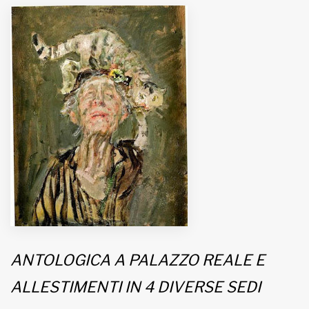
MUNICIPI
Inviateci le vostre segnalazioni
Iscriviti alla newsletter
www.viveremilano.info
Fondato e diretto da Enzo De
Bernardis
EDB edizioni - Via Brivio angolo C.
Imbonati, 89 20159 Milano (Italia)
Informativa sulla privacy
ANTOLOGICA A PALAZZO REALE E
ALLESTIMENTI IN 4 DIVERSE SEDI