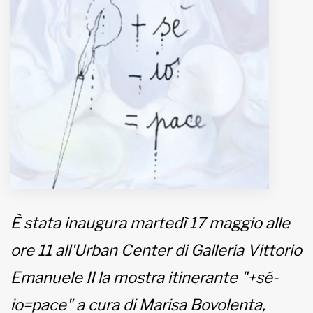
MUNICIPI
Inviateci le vostre segnalazioni
Iscriviti alla newsletter
www.viveremilano.info
Fondato e diretto da Enzo De
Bernardis
EDB edizioni - Via Brivio angolo C.
Imbonati, 89 20159 Milano (Italia)
È stata inaugura martedì 17 maggio alle
Informativa sulla privacy
ore 11 all'Urban Center di Galleria Vittorio
Emanuele II la mostra itinerante "+sé-
io=pace" a cura di Marisa Bovolenta,