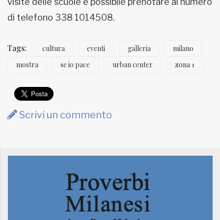
visite delle scuole è possibile prenotare al numero
di telefono 338 1014508.
Tags:
cultura
eventi
galleria
milano
mostra
se io pace
urban center
zona 1
Scrivi un commento