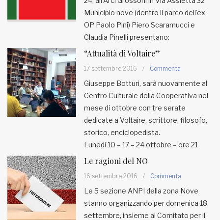
24, all'Arci Grossoni in Via Assietta 32
Municipio nove (dentro il parco dell'ex
OP Paolo Pini) Piero Scaramucci e
Claudia Pinelli presentano:
“Attualità di Voltaire”
17 settembre 2016
/
Commenta
Giuseppe Botturi, sarà nuovamente al
Centro Culturale della Cooperativa nel
mese di ottobre con tre serate
dedicate a Voltaire, scrittore, filosofo,
storico, enciclopedista.
Lunedì 10 – 17 – 24 ottobre – ore 21
Le ragioni del NO
16 settembre 2016
/
Commenta
Le 5 sezione ANPI della zona Nove
stanno organizzando per domenica 18
settembre, insieme al Comitato per il