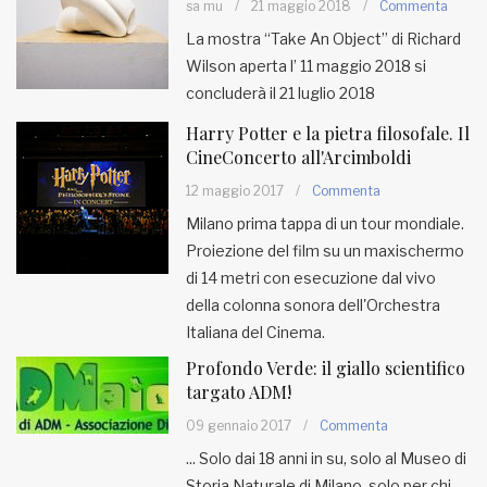
sa mu
/
21 maggio 2018
/
Commenta
La mostra “Take An Object” di Richard
MUNICIPI
Wilson aperta l’ 11 maggio 2018 si
concluderà il 21 luglio 2018
Inviateci le vostre segnalazioni
Harry Potter e la pietra filosofale. Il
CineConcerto all'Arcimboldi
Iscriviti alla newsletter
12 maggio 2017
/
Commenta
Milano prima tappa di un tour mondiale.
www.viveremilano.info
Proiezione del film su un maxischermo
Fondato e diretto da Enzo De
di 14 metri con esecuzione dal vivo
Bernardis
della colonna sonora dell'Orchestra
EDB edizioni - Via Brivio angolo C.
Italiana del Cinema.
Imbonati, 89 20159 Milano (Italia)
Informativa sulla privacy
Profondo Verde: il giallo scientifico
targato ADM!
09 gennaio 2017
/
Commenta
... Solo dai 18 anni in su, solo al Museo di
Storia Naturale di Milano, solo per chi