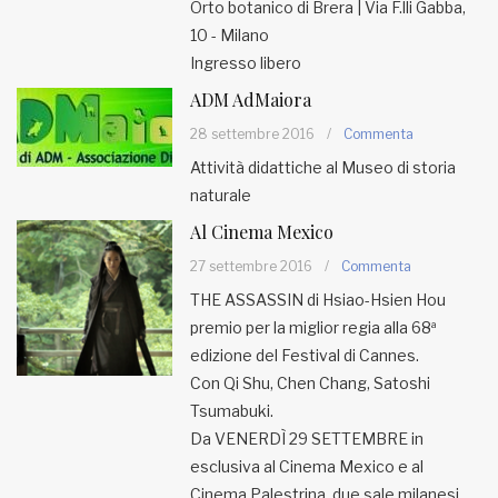
Orto botanico di Brera | Via F.lli Gabba,
10 - Milano
Ingresso libero
ADM AdMaiora
28 settembre 2016
/
Commenta
Attività didattiche al Museo di storia
naturale
Al Cinema Mexico
27 settembre 2016
/
Commenta
THE ASSASSIN di Hsiao-Hsien Hou
premio per la miglior regia alla 68ª
edizione del Festival di Cannes.
Con Qi Shu, Chen Chang, Satoshi
Tsumabuki.
Da VENERDÌ 29 SETTEMBRE in
esclusiva al Cinema Mexico e al
Cinema Palestrina, due sale milanesi