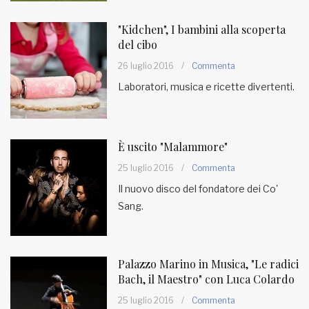
"Kidchen", I bambini alla scoperta
del cibo
26 luglio 2016
/
Commenta
Laboratori, musica e ricette divertenti.
È uscito "Malammore"
25 luglio 2016
/
Commenta
Il nuovo disco del fondatore dei Co'
Sang.
Palazzo Marino in Musica, "Le radici
Bach, il Maestro" con Luca Colardo
25 luglio 2016
/
Commenta