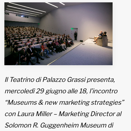
MUNICIPI
Inviateci le vostre segnalazioni
Iscriviti alla newsletter
www.viveremilano.info
Fondato e diretto da Enzo De
Bernardis
Il Teatrino di Palazzo Grassi presenta,
EDB edizioni - Via Brivio angolo C.
mercoledì 29 giugno alle 18, l’incontro
Imbonati, 89 20159 Milano (Italia)
Informativa sulla privacy
“Museums & new marketing strategies”
con Laura Miller – Marketing Director al
Solomon R. Guggenheim Museum di