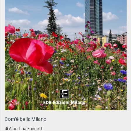
Com'è bella Milano
di Albertina Fancetti