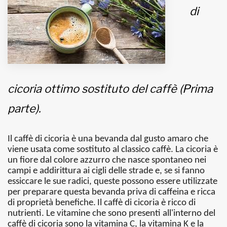
di
MUNICIPI
Inviateci le vostre segnalazioni
Iscriviti alla newsletter
cicoria ottimo sostituto del caffè (Prima
parte).
www.viveremilano.info
Fondato e diretto da Enzo De
Bernardis
Il caffè di cicoria è una bevanda dal gusto amaro che
EDB edizioni - Via Brivio angolo C.
viene usata come sostituto al classico caffè. La cicoria è
Imbonati, 89 20159 Milano (Italia)
un fiore dal colore azzurro che nasce spontaneo nei
campi e addirittura ai cigli delle strade e, se si fanno
Informativa sulla privacy
essiccare le sue radici, queste possono essere utilizzate
per preparare questa bevanda priva di caffeina e ricca
di proprietà benefiche.
Il caffè di cicoria è ricco di
nutrienti. Le vitamine che sono presenti all'interno del
caffè di cicoria sono la vitamina C, la vitamina K e la