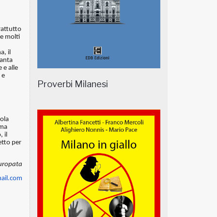
rattutto
e molti
, il
ianta
 e alle
 e
Proverbi Milanesi
mola
 ma
 il
etto per
uropata
ail.com