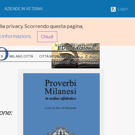
AZIENDE IN VETRINA
Login
ulla privacy. Scorrendo questa pagina,
i informazioni
.
Chiudi
Iscriviti alla newsletter
 9
MILANO CITTÀ
CITTÀ METROPOLITANA
one: