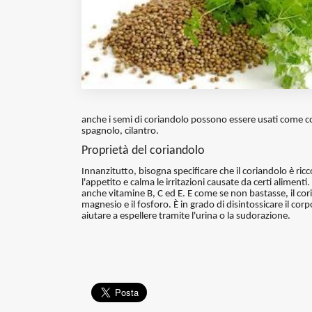
Fondato e diretto da Enzo De
Bernardis
EDB edizioni - Via Brivio angolo C.
Imbonati, 89 20159 Milano (Italia)
Informativa sulla privacy
anche i semi di coriandolo possono essere usati come 
spagnolo, cilantro.
Proprietà del coriandolo
Innanzitutto, bisogna specificare che il coriandolo è ric
l'appetito e calma le irritazioni causate da certi aliment
anche vitamine B, C ed E. E come se non bastasse, il coriand
magnesio e il fosforo. È in grado di disintossicare il cor
aiutare a espellere tramite l'urina o la sudorazione.