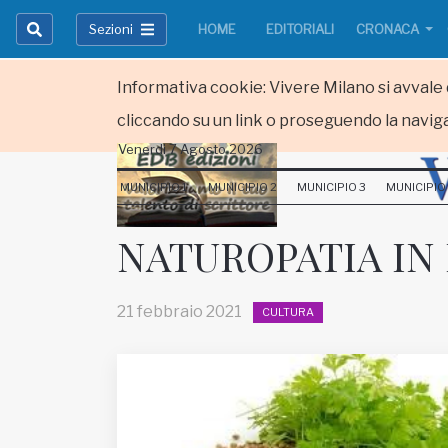
Sezioni
HOME
EDITORIALI
CRONACA
Informativa cookie: Vivere Milano si avvale d
cliccando su un link o proseguendo la naviga
Venerdi 7 Agosto 2026
HOME
MUNICIPIO 1
MUNICIPIO 2
MUNICIPIO 3
MUNICIPIO
RUBRICHE
NATUROPATIA IN 
MUNICIPI
21 febbraio 2021
CULTURA
Inviateci le vostre segnalazioni
Iscriviti alla newsletter
www.viveremilano.info