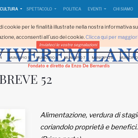
CULTURA
SPETTACOLO
POLITICA
EVENTI
CHI SIAMO
i cookie per le finalità illustrate nella nostra informativa s
zione, acconsenti all´uso dei cookie.
Clicca qui per maggior
Inviateci le vostre segnalazioni
 4
MUNICIPIO 5
MUNICIPIO 6
MUNICIPIO 7
MUNICIPIO 8
MUNICIPIO
BREVE 52
Alimentazione, verdura di stagi
coriandolo proprietà e benefici.