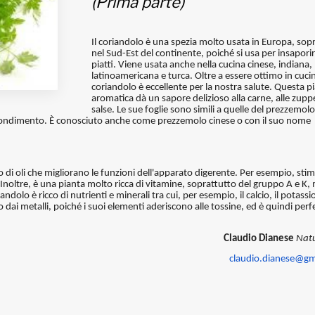
(Prima parte)
Il coriandolo è una spezia molto usata in Europa, sop
nel Sud-Est del continente, poiché si usa per insaporir
piatti. Viene usata anche nella cucina cinese, indiana,
latinoamericana e turca. Oltre a essere ottimo in cucina
coriandolo è eccellente per la nostra salute. Questa p
aromatica dà un sapore delizioso alla carne, alle zuppe
salse. Le sue foglie sono simili a quelle del prezzemolo
condimento. È conosciuto anche come prezzemolo cinese o con il suo nome
co di oli che migliorano le funzioni dell'apparato digerente. Per esempio, sti
i. Inoltre, è una pianta molto ricca di vitamine, soprattutto del gruppo A e K,
olo è ricco di nutrienti e minerali tra cui, per esempio, il calcio, il potassio,
po dai metalli, poiché i suoi elementi aderiscono alle tossine, ed è quindi perf
Claudio Dianese
Nat
claudio.dianese@gm