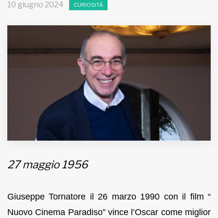
10 giugno 2024
CURIOSITÀ
MUNICIPI
Inviateci le vostre segnalazioni
Iscriviti alla newsletter
www.viveremilano.info
Fondato e diretto da Enzo De
Bernardis
EDB edizioni - Via Brivio angolo C.
Imbonati, 89 20159 Milano (Italia)
27 maggio 1956
Informativa sulla privacy
Giuseppe Tornatore il 26 marzo 1990 con il film “
Nuovo Cinema Paradiso” vince l’Oscar come miglior