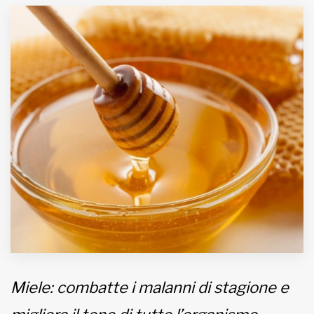
MUNICIPI
Inviateci le vostre segnalazioni
Iscriviti alla newsletter
www.viveremilano.info
Fondato e diretto da Enzo De
Bernardis
EDB edizioni - Via Brivio angolo C.
Imbonati, 89 20159 Milano (Italia)
Informativa sulla privacy
Miele: combatte i malanni di stagione e