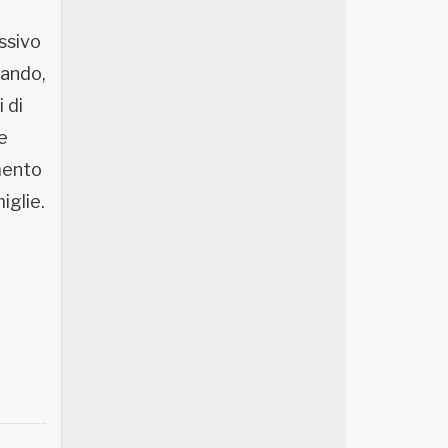
ssivo
bando,
 di
 e
amento
iglie.