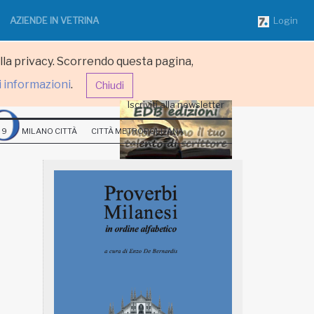
AZIENDE IN VETRINA
Login
ulla privacy. Scorrendo questa pagina,
i informazioni
.
Chiudi
Iscriviti alla newsletter
 9
MILANO CITTÀ
CITTÀ METROPOLITANA