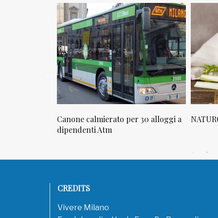
osta in via
Canone calmierato per 30 alloggi a
NATURO
sello
dipendenti Atm
CREDITS
Vivere Milano