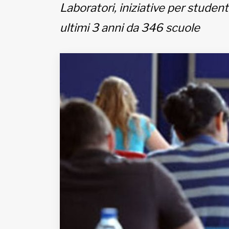
Fondato e diretto da Enzo De
Laboratori, iniziative per studenti
Bernardis
EDB edizioni - Via Brivio angolo C.
ultimi 3 anni da 346 scuole
Imbonati, 89 20159 Milano (Italia)
Informativa sulla privacy