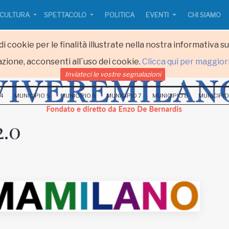
CULTURA
SPETTACOLO
POLITICA
EVENTI
CHI SIAMO
i cookie per le finalità illustrate nella nostra informativa s
zione, acconsenti all´uso dei cookie.
Clicca qui per maggior
Inviateci le vostre segnalazioni
 4
MUNICIPIO 5
MUNICIPIO 6
MUNICIPIO 7
MUNICIPIO 8
MUNICIPIO
.0