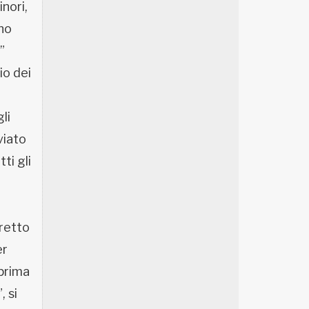
inori,
gno
”
io dei
li
viato
ti gli
rretto
er
 prima
, si