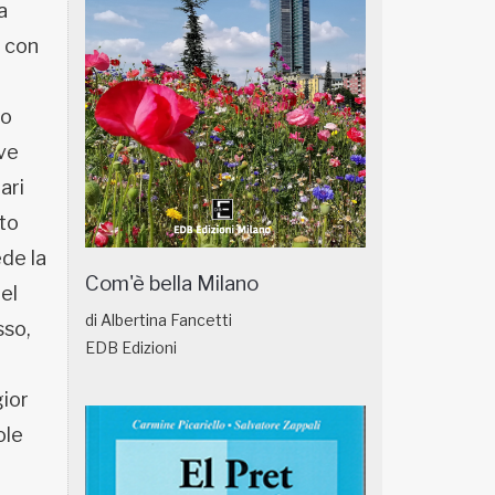
a
e con
vo
eve
ari
tto
de la
Com'è bella Milano
el
di Albertina Fancetti
sso,
EDB Edizioni
gior
ole