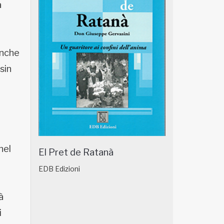
a
 anche
 sin
nel
El Pret de Ratanà
EDB Edizioni
à
i