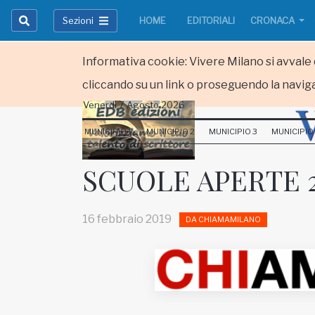
Sezioni
HOME
EDITORIALI
CRONACA
Informativa cookie: Vivere Milano si avvale d
cliccando su un link o proseguendo la naviga
Venerdi 7 Agosto 2026
HOME
MUNICIPIO 1
MUNICIPIO 2
MUNICIPIO 3
MUNICIPIO
RUBRICHE
SCUOLE APERTE 2
MUNICIPI
16 febbraio 2019
DA CHIAMAMILANO
Inviateci le vostre segnalazioni
Iscriviti alla newsletter
www.viveremilano.info