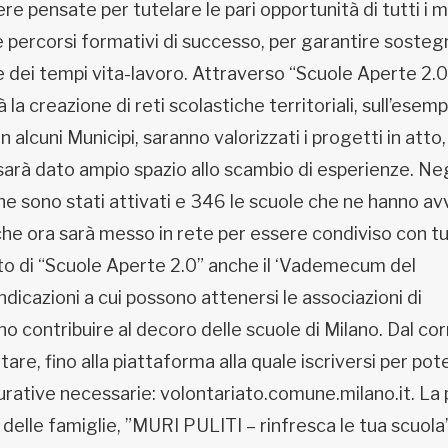
re pensate per tutelare le pari opportunità di tutti i m
e percorsi formativi di successo, per garantire soste
ne dei tempi vita-lavoro. Attraverso “Scuole Aperte 2.0
la creazione di reti scolastiche territoriali, sull’esemp
 in alcuni Municipi, saranno valorizzati i progetti in atto,
sarà dato ampio spazio allo scambio di esperienze. Neg
che sono stati attivati e 346 le scuole che ne hanno av
e ora sarà messo in rete per essere condiviso con tut
ito di “Scuole Aperte 2.0” anche il ‘Vademecum del
ndicazioni a cui possono attenersi le associazioni di
ano contribuire al decoro delle scuole di Milano. Dal co
are, fino alla piattaforma alla quale iscriversi per pot
rative necessarie: volontariato.comune.milano.it. La
delle famiglie, ”MURI PULITI – rinfresca le tua scuola”