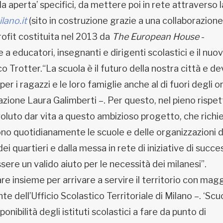
a aperta’ specifici, da mettere poi in rete attraverso l
ano.it
(sito in costruzione grazie a una collaborazion
rofit costituita nel 2013 da
The European House
-
a educatori, insegnanti e dirigenti scolastici e il nuo
rco Trotter.“La scuola è il futuro della nostra città e d
r i ragazzi e le loro famiglie anche al di fuori degli or
cazione Laura Galimberti –. Per questo, nel pieno rispe
luto dar vita a questo ambizioso progetto, che richie
ivono quotidianamente le scuole e delle organizzazioni d
dei quartieri e dalla messa in rete di iniziative di succe
ere un valido aiuto per le necessità dei milanesi”.
are insieme per arrivare a servire il territorio con mag
e dell’Ufficio Scolastico Territoriale di Milano –. ‘Scu
onibilità degli istituti scolastici a fare da punto di