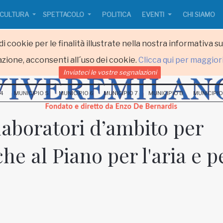
CULTURA
SPETTACOLO
POLITICA
EVENTI
CHI SIAMO
i cookie per le finalità illustrate nella nostra informativa s
zione, acconsenti all´uso dei cookie.
Clicca qui per maggior
Inviateci le vostre segnalazioni
 4
MUNICIPIO 5
MUNICIPIO 6
MUNICIPIO 7
MUNICIPIO 8
MUNICIPIO
 laboratori d’ambito per
he al Piano per l'aria e p