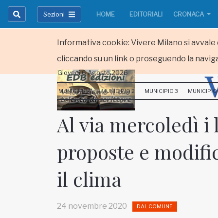
Sezioni
HOME
EDITORIALI
CRONACA
Informativa cookie: Vivere Milano si avvale d
cliccando su un link o proseguendo la naviga
Giovedi 6 Agosto 2026
HOME
MUNICIPIO 1
MUNICIPIO 2
MUNICIPIO 3
MUNICIPIO
RUBRICHE
Al via mercoledì i
MUNICIPI
proposte e modific
Inviateci le vostre segnalazioni
il clima
Iscriviti alla newsletter
24 novembre 2020
DAL COMUNE
www.viveremilano.info