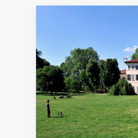
Fondato e diretto da Enzo De
Bernardis
EDB edizioni - Via Brivio angolo C.
Imbonati, 89 20159 Milano (Italia)
Informativa sulla privacy