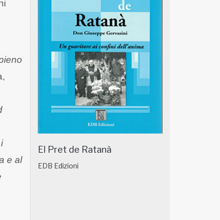
ni
 pieno
a,
d
i
El Pret de Ratanà
a e al
EDB Edizioni
e