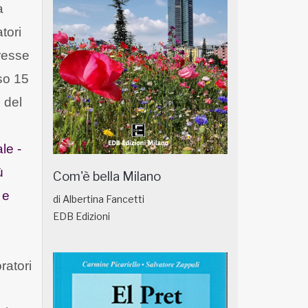
a
tori
eresse
rso 15
 del
le -
ù
Com'è bella Milano
 e
di Albertina Fancetti
EDB Edizioni
ratori