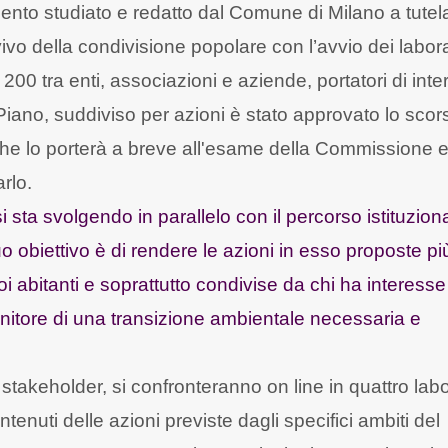
trumento studiato e redatto dal Comune di Milano a tutel
vivo della condivisione popolare con l’avvio dei labora
 200 tra enti, associazioni e aziende, portatori di int
el Piano, suddiviso per azioni è stato approvato lo sco
er che lo porterà a breve all'esame della Commissione e
rlo.
i sta svolgendo in parallelo con il percorso istituziona
uo obiettivo è di rendere le azioni in esso proposte pi
uoi abitanti e soprattutto condivise da chi ha interesse
enitore di una transizione ambientale necessaria e
takeholder, si confronteranno on line in quattro labo
tenuti delle azioni previste dagli specifici ambiti del