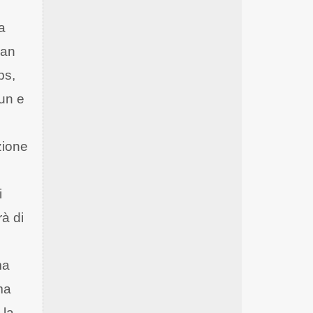
a
ban
ps,
fun e
zione
i
à di
ma
ma
 la