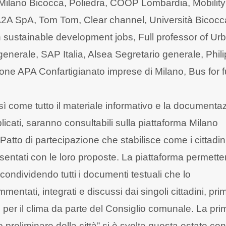
à Milano Bicocca, Poliedra, COOP Lombardia, Mobility
, A2A SpA, Tom Tom, Clear channel, Università Bicocc
in sustainable development jobs, Full professor of Ur
enerale, SAP Italia, Alsea Segretario generale, Phili
ione APA Confartigianato imprese di Milano, Bus for 
così come tutto il materiale informativo e la documenta
blicati, saranno consultabili sulla piattaforma Milano
l Patto di partecipazione che stabilisce come i cittadin
ntati con le loro proposte. La piattaforma permetter
condividendo tutti i documenti testuali che lo
tati, integrati e discussi dai singoli cittadini, pri
e per il clima da parte del Consiglio comunale. La pri
 preliminare della città” si è svolta questa estate con