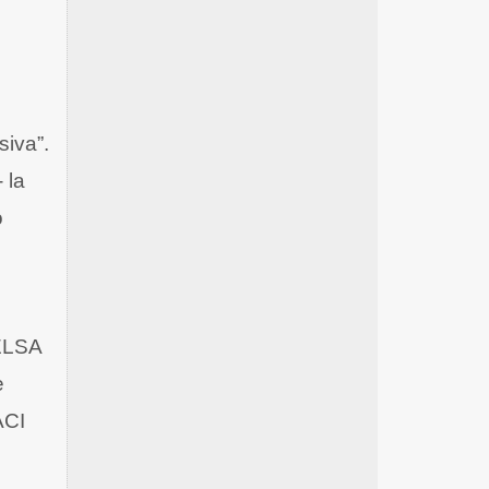
siva”.
 la
o
 ELSA
e
ACI