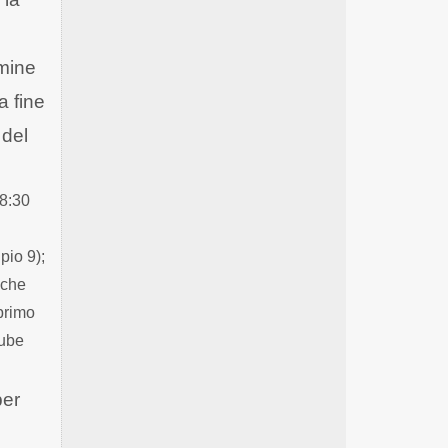
rmine
a fine
 del
18:30
pio 9);
nche
primo
Tube
per