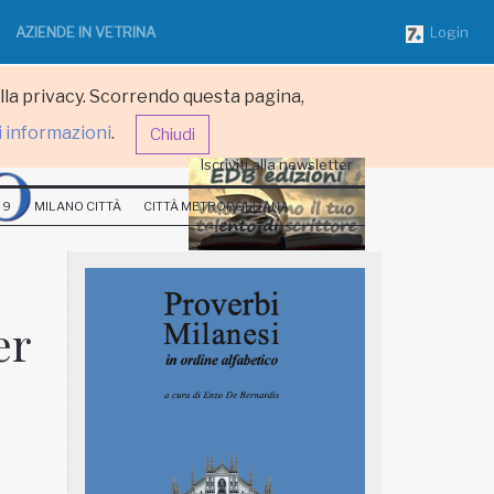
AZIENDE IN VETRINA
Login
ulla privacy. Scorrendo questa pagina,
i informazioni
.
Chiudi
Iscriviti alla newsletter
 9
MILANO CITTÀ
CITTÀ METROPOLITANA
er