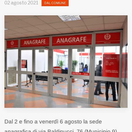
02 agosto 2021
DAL COMUNE
MUNICIPI
Inviateci le vostre segnalazioni
Iscriviti alla newsletter
www.viveremilano.info
Fondato e diretto da Enzo De
Bernardis
EDB edizioni - Via Brivio angolo C.
Imbonati, 89 20159 Milano (Italia)
Informativa sulla privacy
Dal 2 e fino a venerdì 6 agosto la sede
anagrafica di via Baldinucci, 76 (Municipio 9)