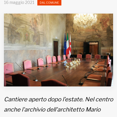
16 maggio 2021
DAL COMUNE
MUNICIPI
Inviateci le vostre segnalazioni
Iscriviti alla newsletter
www.viveremilano.info
Fondato e diretto da Enzo De
Bernardis
EDB edizioni - Via Brivio angolo C.
Imbonati, 89 20159 Milano (Italia)
Informativa sulla privacy
Cantiere aperto dopo l’estate. Nel centro
anche l'archivio dell'architetto Mario