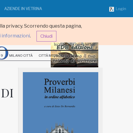
AZIENDE IN VETRINA
Login
ulla privacy. Scorrendo questa pagina,
i informazioni
.
Chiudi
Iscriviti alla newsletter
 9
MILANO CITTÀ
CITTÀ METROPOLITANA
 DI