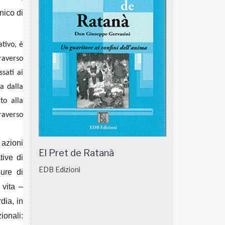
nico di
ativo, è
raverso
ssati ai
ia dalla
to alla
traverso
 azioni
El Pret de Ratanà
tive di
EDB Edizioni
ure di
 vita –
dia, in
ionali: