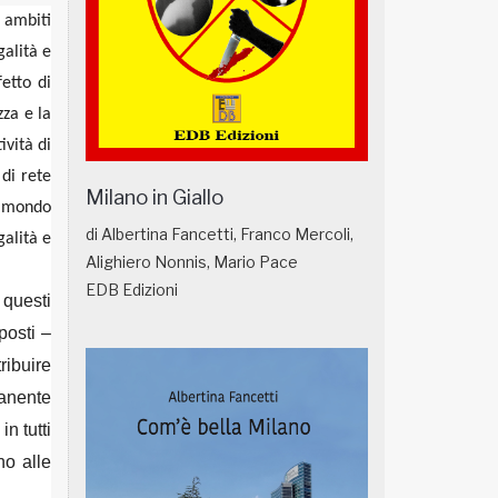
 ambiti
galità e
fetto di
zza e la
ività di
 di rete
Milano in Giallo
l mondo
di Albertina Fancetti, Franco Mercoli,
galità e
Alighiero Nonnis, Mario Pace
EDB Edizioni
 questi
posti –
ribuire
manente
in tutti
no alle