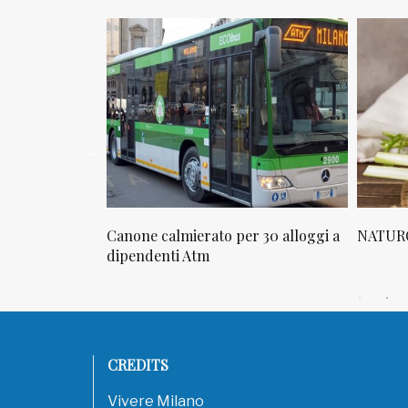
osta in via
Canone calmierato per 30 alloggi a
NATURO
sello
dipendenti Atm
CREDITS
Vivere Milano