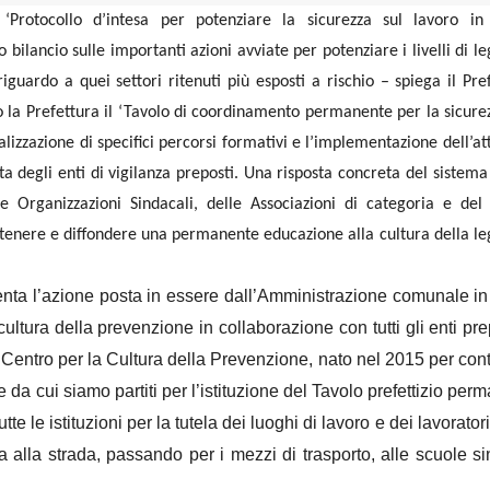
Protocollo d’intesa per potenziare la sicurezza sul lavoro in
ilancio sulle importanti azioni avviate per potenziare i livelli di le
riguardo a quei settori ritenuti più esposti a rischio – spiega il Pre
o la Prefettura il ‘Tavolo di coordinamento permanente per la sicure
izzazione di specifici percorsi formativi e l’implementazione dell’att
ta degli enti di vigilanza preposti. Una risposta concreta del sistema
lle Organizzazioni Sindacali, delle Associazioni di categoria e de
ostenere e diffondere una permanente educazione alla cultura della le
enta l’azione posta in essere dall’Amministrazione comunale in
ltura della prevenzione in collaborazione con tutti gli enti pre
 Centro per la Cultura della Prevenzione, nato nel 2015 per cont
 da cui siamo partiti per l’istituzione del Tavolo prefettizio per
e le istituzioni per la tutela dei luoghi di lavoro e dei lavoratori 
sa alla strada, passando per i mezzi di trasporto, alle scuole si