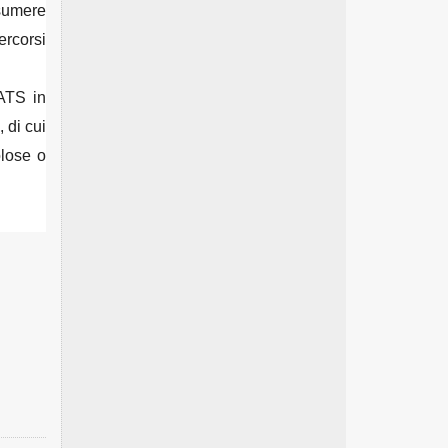
ssumere
ercorsi
’ATS in
, di cui
olose o