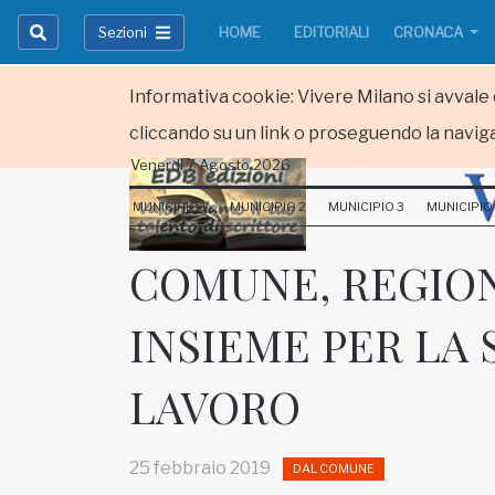
Sezioni
HOME
EDITORIALI
CRONACA
Informativa cookie: Vivere Milano si avvale d
cliccando su un link o proseguendo la naviga
Venerdi 7 Agosto 2026
HOME
MUNICIPIO 1
MUNICIPIO 2
MUNICIPIO 3
MUNICIPIO
RUBRICHE
COMUNE, REGION
MUNICIPI
INSIEME PER LA 
Inviateci le vostre segnalazioni
LAVORO
Iscriviti alla newsletter
25 febbraio 2019
DAL COMUNE
www.viveremilano.info