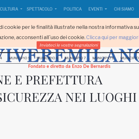
CULTURA
SPETTACOLO
POLITICA
EVENTI
CHI SIAMO
i cookie per le finalità illustrate nella nostra informativa s
zione, acconsenti all´uso dei cookie.
Clicca qui per maggior
Inviateci le vostre segnalazioni
 4
MUNICIPIO 5
MUNICIPIO 6
MUNICIPIO 7
MUNICIPIO 8
MUNICIPIO
E E PREFETTURA
SICUREZZA NEI LUOGHI