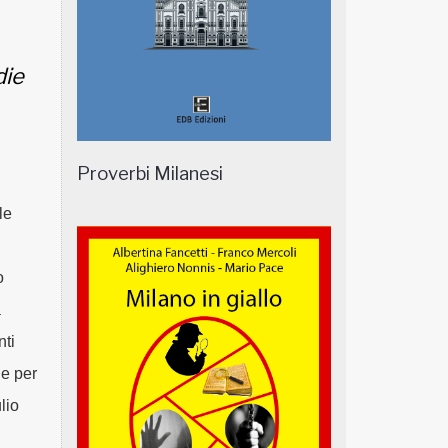
die
Proverbi Milanesi
le
o
a
nti
he per
lio