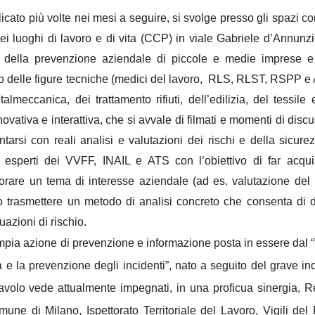
licato più volte nei mesi a seguire, si svolge presso gli spazi c
ei luoghi di lavoro e di vita (CCP) in viale Gabriele d’Annunz
ri della prevenzione aziendale di piccole e medie imprese e
mento delle figure tecniche (medici del lavoro, RLS, RLST, RSPP 
almeccanica, dei trattamento rifiuti, dell’edilizia, del tessile 
ovativa e interattiva, che si avvale di filmati e momenti di disc
ontarsi con reali analisi e valutazioni dei rischi e della sicure
a esperti dei VVFF, INAIL e ATS con l’obiettivo di far acqui
orare un tema di interesse aziendale (ad es. valutazione del 
o trasmettere un metodo di analisi concreto che consenta di d
uazioni di rischio.
 ampia azione di prevenzione e informazione posta in essere dal 
e la prevenzione degli incidenti”, nato a seguito del grave in
Tavolo vede attualmente impegnati, in una proficua sinergia, 
une di Milano, Ispettorato Territoriale del Lavoro, Vigili del