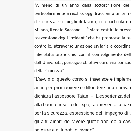
“A meno di un anno dalla sottoscrizione del ‘
particolarmente a rischio, oggi tracciamo un primo b
di sicurezza sui luoghi di lavoro, con particolare 
Milano, Renato Saccone –. È stato costituito press
prevenzione degli incidenti’ che ha promosso la real
controllo, attraverso un’azione unitaria e coordina
interistituzionale che, con il coinvolgimento de
dell’Università, persegue obiettivi condivisi per s
della sicurezza”.
“L’avvio di questo corso si inserisce e implem
anni, per promuovere e diffondere una nuova cu
dichiara l’assessore Tajani –. L’esperienza del
alla buona riuscita di Expo, rappresenta la base
per la sicurezza, espressione dell’impegno di tutt
gli altri ambiti del vivere quotidiano: dalla ca
palestre e ai luoghi di svago”.