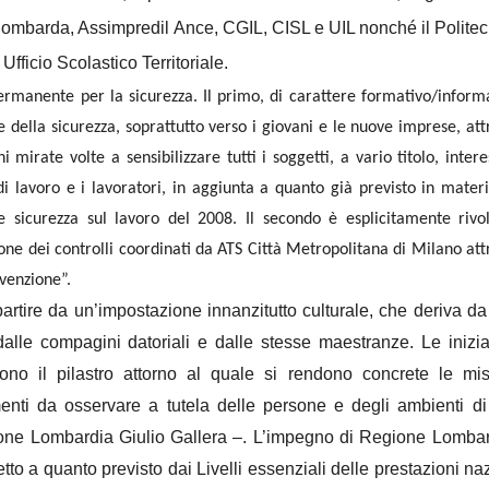
lombarda, Assimpredil Ance, CGIL, CISL e UIL nonché il Politec
Ufficio Scolastico Territoriale.
 permanente per la sicurezza. Il primo, di carattere formativo/inform
della sicurezza, soprattutto verso i giovani e le nuove imprese, att
mirate volte a sensibilizzare tutti i soggetti, a vario titolo, intere
 di lavoro e i lavoratori, in aggiunta a quanto già previsto in mater
e sicurezza sul lavoro del 2008. Il secondo è esplicitamente rivol
one dei controlli coordinati da ATS Città Metropolitana di Milano at
evenzione”.
partire da un’impostazione innanzitutto culturale, che deriva da
alle compagini datoriali e dalle stesse maestranze. Le inizia
ono il pilastro attorno al quale si rendono concrete le mis
menti da osservare a tutela delle persone e degli ambienti di
ne Lombardia Giulio Gallera –. L’impegno di Regione Lombar
to a quanto previsto dai Livelli essenziali delle prestazioni naz