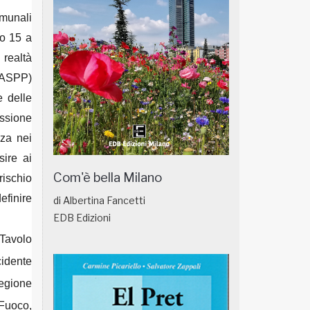
omunali
io 15 a
 realtà
e ASPP)
e delle
ussione
zza nei
sire ai
Com'è bella Milano
rischio
efinire
di Albertina Fancetti
EDB Edizioni
“Tavolo
cidente
Regione
 Fuoco,