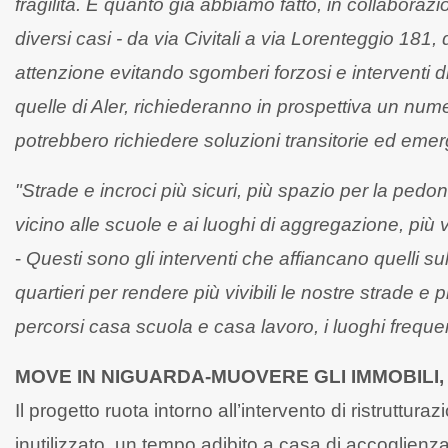
fragilità. È quanto già abbiamo fatto, in collaboraz
diversi casi - da via Civitali a via Lorenteggio 181,
attenzione evitando sgomberi forzosi e interventi dir
quelle di Aler, richiederanno in prospettiva un nume
potrebbero richiedere soluzioni transitorie
ed emerg
"Strade e incroci più sicuri, più spazio per la pedonal
vicino alle scuole e ai luoghi di aggregazione, più 
-
Questi sono gli interventi che affiancano quelli sul
quartieri per rendere più vivibili le nostre strade e 
percorsi casa scuola e casa lavoro, i luoghi frequenta
MOVE IN NIGUARDA-MUOVERE GLI IMMOBILI, 
Il progetto ruota intorno all’intervento di ristruttur
inutilizzato, un tempo adibito a casa di accoglienza