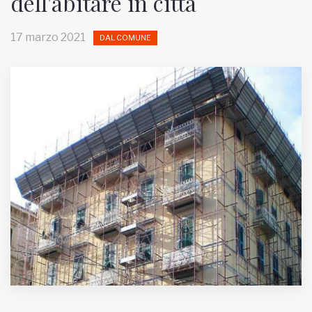
dell'abitare in città
MUNICIPI
17 marzo 2021
DAL COMUNE
Inviateci le vostre segnalazioni
Iscriviti alla newsletter
www.viveremilano.info
Fondato e diretto da Enzo De
Bernardis
EDB edizioni - Via Brivio angolo C.
Imbonati, 89 20159 Milano (Italia)
Informativa sulla privacy