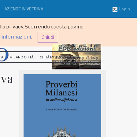
AZIENDE IN VETRINA
Login
ulla privacy. Scorrendo questa pagina,
i informazioni
.
Chiudi
Iscriviti alla newsletter
 9
MILANO CITTÀ
CITTÀ METROPOLITANA
ova