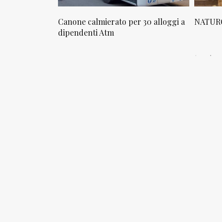
osta in via
Canone calmierato per 30 alloggi a
NATURO
sello
dipendenti Atm