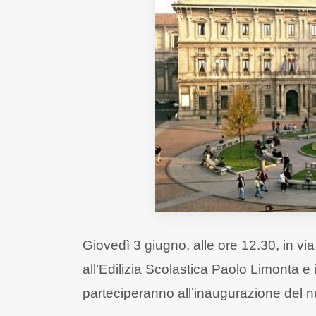
Fondato e diretto da Enzo De
Bernardis
EDB edizioni - Via Brivio angolo C.
Imbonati, 89 20159 Milano (Italia)
Informativa sulla privacy
Giovedì 3 giugno, alle ore 12.30, in via
all’Edilizia Scolastica Paolo Limonta e
parteciperanno all’inaugurazione del nu