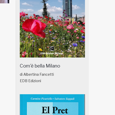
NATUROPATIA IN BREVE 18/01
NATUROPATIA IN
Com'è bella Milano
di Albertina Fancetti
EDB Edizioni