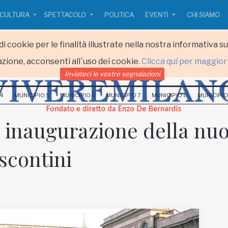
CULTURA
SPETTACOLO
POLITICA
EVENTI
CHI SIAMO
i cookie per le finalità illustrate nella nostra informativa s
zione, acconsenti all´uso dei cookie.
Clicca qui per maggior
Inviateci le vostre segnalazioni
 4
MUNICIPIO 5
MUNICIPIO 6
MUNICIPIO 7
MUNICIPIO 8
MUNICIPIO
a, inaugurazione della nu
scontini