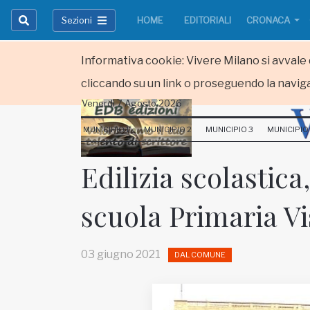
Sezioni
HOME
EDITORIALI
CRONACA
Informativa cookie: Vivere Milano si avvale d
cliccando su un link o proseguendo la naviga
Venerdi 7 Agosto 2026
HOME
MUNICIPIO 1
MUNICIPIO 2
MUNICIPIO 3
MUNICIPIO
RUBRICHE
Edilizia scolastic
MUNICIPI
scuola Primaria Vi
Inviateci le vostre segnalazioni
Iscriviti alla newsletter
03 giugno 2021
DAL COMUNE
www.viveremilano.info