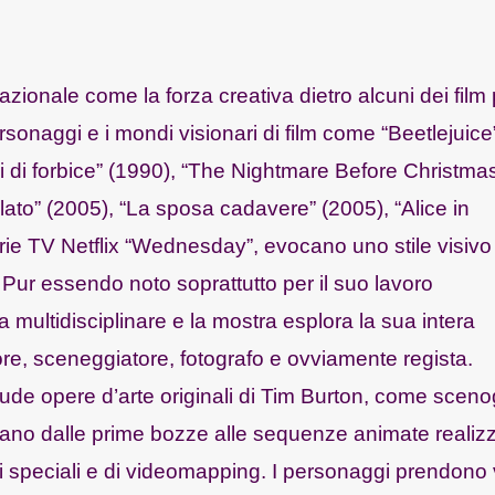
azionale come la forza creativa dietro alcuni dei film 
ersonaggi e i mondi visionari di film come “Beetlejuice
 di forbice” (1990), “The Nightmare Before Christma
olato” (2005), “La sposa cadavere” (2005), “Alice in
rie TV Netflix “Wednesday”, evocano uno stile visivo
Pur essendo noto soprattutto per il suo lavoro
 multidisciplinare e la mostra esplora la sua intera
ittore, sceneggiatore, fotografo e ovviamente regista.
lude opere d’arte originali di Tim Burton, come sceno
ziano dalle prime bozze alle sequenze animate realiz
etti speciali e di videomapping. I personaggi prendono 