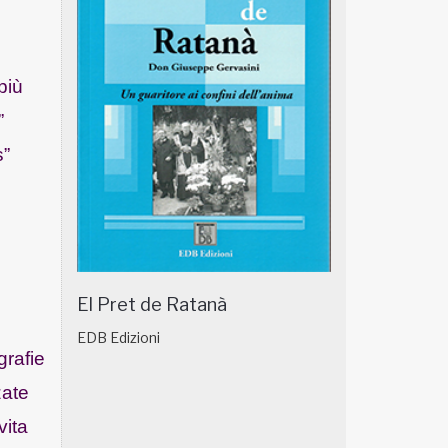
più
”
s”
El Pret de Ratanà
EDB Edizioni
grafie
zate
vita