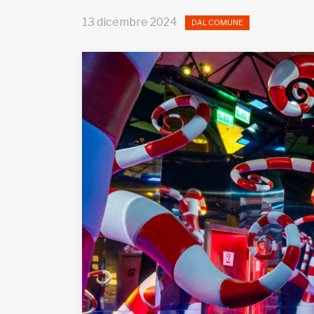
Fondato e diretto da Enzo De
Bernardis
13 dicembre 2024
DAL COMUNE
EDB edizioni - Via Brivio angolo C.
Imbonati, 89 20159 Milano (Italia)
Informativa sulla privacy