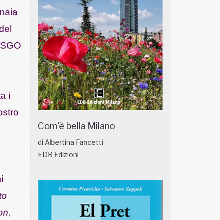
inaia
del
ETSGO
a i
ostro
Com'è bella Milano
di Albertina Fancetti
EDB Edizioni
i
to
on,