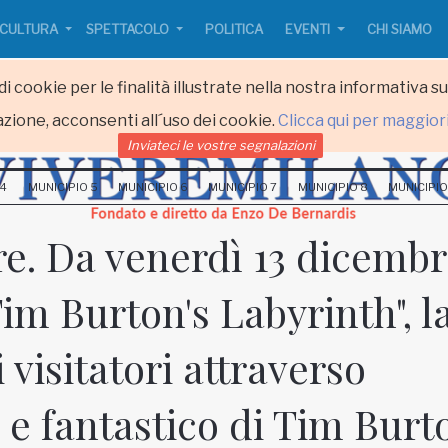
CULTURA
SPETTACOLO
POLITICA
EVENTI
CHI SIAMO
i cookie per le finalità illustrate nella nostra informativa s
zione, acconsenti all´uso dei cookie.
Clicca qui per maggior
Inviateci le vostre segnalazioni
 4
MUNICIPIO 5
MUNICIPIO 6
MUNICIPIO 7
MUNICIPIO 8
MUNICIPIO
re. Da venerdì 13 dicemb
Tim Burton's Labyrinth", l
 visitatori attraverso
o e fantastico di Tim Burt