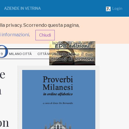
AZIENDE IN VETRINA
Login
ulla privacy. Scorrendo questa pagina,
i informazioni
.
Chiudi
Iscriviti alla newsletter
 9
MILANO CITTÀ
CITTÀ METROPOLITANA
re
a
on