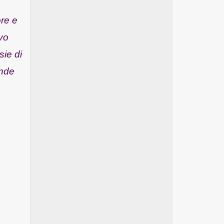
re e
ivo
sie di
onde