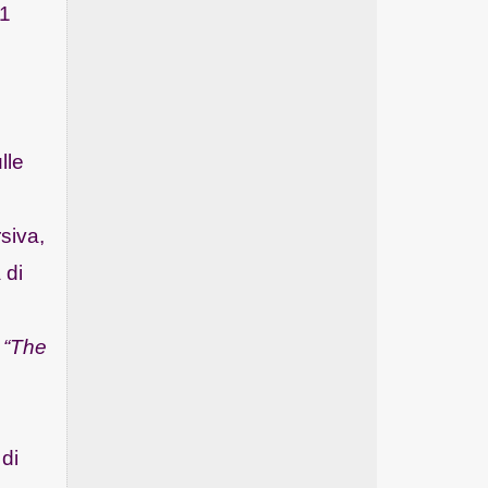
21
lle
siva,
 di
, “The
 di