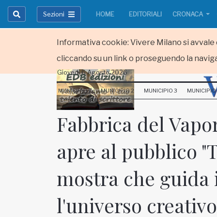
Sezioni
HOME
EDITORIALI
CRONACA
Informativa cookie: Vivere Milano si avvale d
cliccando su un link o proseguendo la naviga
Giovedi 6 Agosto 2026
HOME
MUNICIPIO 1
MUNICIPIO 2
MUNICIPIO 3
MUNICIPIO
RUBRICHE
Fabbrica del Vapo
MUNICIPI
apre al pubblico "
Inviateci le vostre segnalazioni
mostra che guida i
Iscriviti alla newsletter
l'universo creativ
www.viveremilano.info