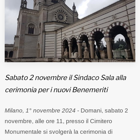
MUNICIPI
Inviateci le vostre segnalazioni
Iscriviti alla newsletter
www.viveremilano.info
Fondato e diretto da Enzo De
Sabato 2 novembre il Sindaco Sala alla
Bernardis
cerimonia per i nuovi Benemeriti
EDB edizioni - Via Brivio angolo C.
Imbonati, 89 20159 Milano (Italia)
Informativa sulla privacy
Milano, 1° novembre 2024
- Domani, sabato 2
novembre, alle ore 11, presso il Cimitero
Monumentale si svolgerà la cerimonia di