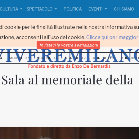
CULTURA
SPETTACOLO
POLITICA
EVENTI
CHI SIAMO
i cookie per le finalità illustrate nella nostra informativa s
zione, acconsenti all´uso dei cookie.
Clicca qui per maggior
Inviateci le vostre segnalazioni
 4
MUNICIPIO 5
MUNICIPIO 6
MUNICIPIO 7
MUNICIPIO 8
MUNICIPIO
 Sala al memoriale della