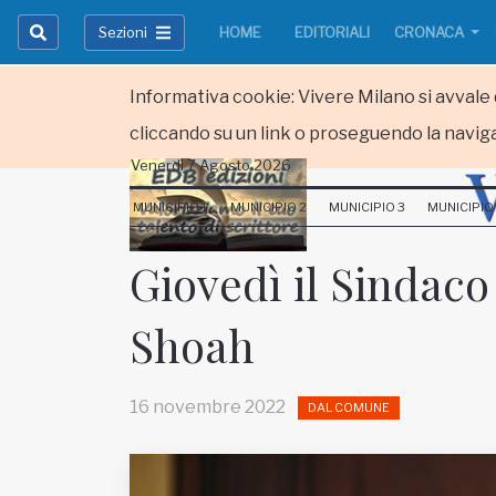
Sezioni
HOME
EDITORIALI
CRONACA
Informativa cookie: Vivere Milano si avvale d
cliccando su un link o proseguendo la naviga
Venerdi 7 Agosto 2026
HOME
MUNICIPIO 1
MUNICIPIO 2
MUNICIPIO 3
MUNICIPIO
RUBRICHE
Giovedì il Sindaco
MUNICIPI
Shoah
Inviateci le vostre segnalazioni
Iscriviti alla newsletter
16 novembre 2022
DAL COMUNE
www.viveremilano.info