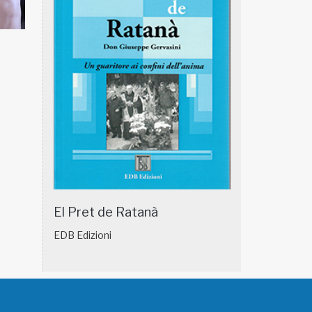
NATUROPATIA IN BREVE 18/01
NATUROPATIA IN
El Pret de Ratanà
EDB Edizioni