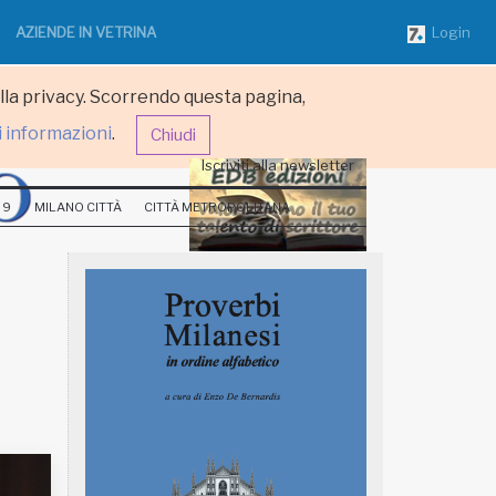
AZIENDE IN VETRINA
Login
ulla privacy. Scorrendo questa pagina,
i informazioni
.
Chiudi
Iscriviti alla newsletter
 9
MILANO CITTÀ
CITTÀ METROPOLITANA