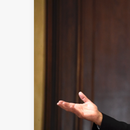
Fondato e diretto da Enzo De
Bernardis
EDB edizioni - Via Brivio angolo C.
Imbonati, 89 20159 Milano (Italia)
Informativa sulla privacy