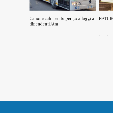
osta in via
Canone calmierato per 30 alloggi a
NATURO
sello
dipendenti Atm