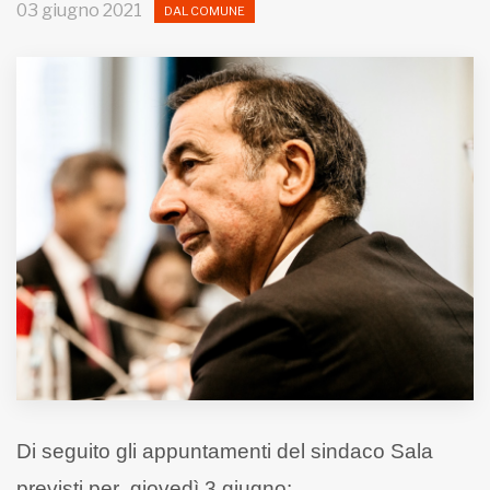
03 giugno 2021
DAL COMUNE
MUNICIPI
Inviateci le vostre segnalazioni
Iscriviti alla newsletter
www.viveremilano.info
Fondato e diretto da Enzo De
Bernardis
EDB edizioni - Via Brivio angolo C.
Imbonati, 89 20159 Milano (Italia)
Informativa sulla privacy
Di seguito gli appuntamenti del sindaco Sala
previsti per giovedì 3 giugno: