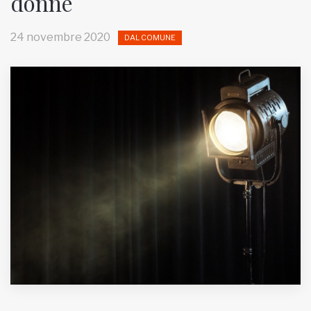
donne
MUNICIPI
24 novembre 2020
DAL COMUNE
Inviateci le vostre segnalazioni
Iscriviti alla newsletter
www.viveremilano.info
Fondato e diretto da Enzo De
Bernardis
EDB edizioni - Via Brivio angolo C.
Imbonati, 89 20159 Milano (Italia)
Informativa sulla privacy