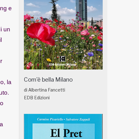
ong e
di un
l
è
r
Com'è bella Milano
o, la
di Albertina Fancetti
uto.
EDB Edizioni
to
ma