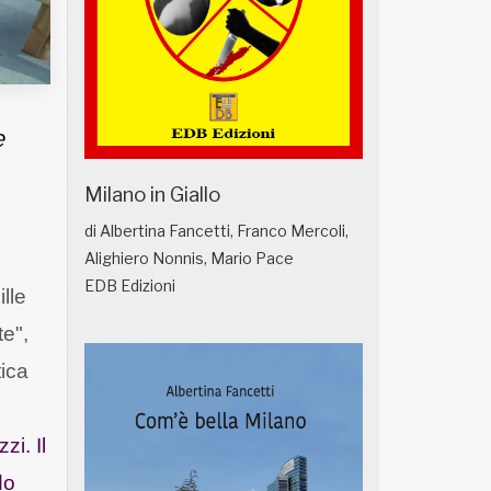
e
Milano in Giallo
di Albertina Fancetti, Franco Mercoli,
Alighiero Nonnis, Mario Pace
EDB Edizioni
ille
te",
tica
zi. Il
do