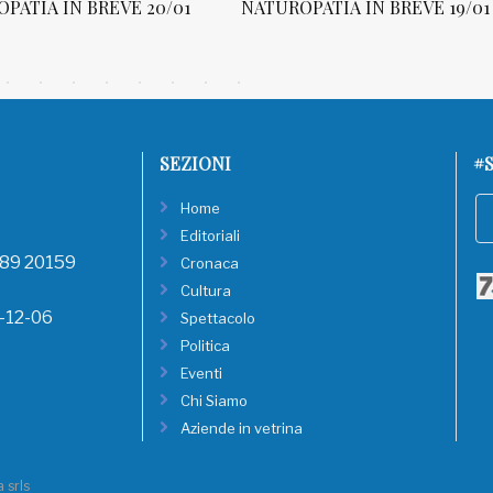
PATIA IN BREVE 20/01
NATUROPATIA IN BREVE 19/01
SEZIONI
#S
Home
Editoriali
, 89 20159
Cronaca
Cultura
8-12-06
Spettacolo
Politica
Eventi
Chi Siamo
Aziende in vetrina
 srls