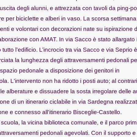
l'uscita degli alunni, e attrezzata con tavoli da ping-p
ere per biciclette e alberi in vaso. La scorsa settimana
denti e volontari con decorazioni nate su ispirazione 
laborazione con AMAT. In via Sacco è stato allargato i
utto l’edificio. L’incrocio tra via Sacco e via Seprio 
rciata la lunghezza degli attraversamenti pedonali pe
lo spazio pedonale a disposizione dei genitori in
a. L'intervento non ha ridotto i posti auto; al contrari
le alberature e dissuadere la sosta irregolare delle a
e di un itinerario ciclabile in via Sardegna realizza
ione e connesso all'itinerario Bisceglie-Castello.
 scuola, la vicina biblioteca comunale, e il parco pri
attraversamenti pedonali agevolati. Con il supporto e