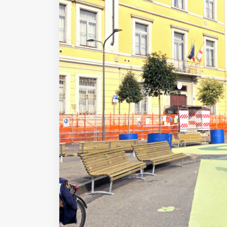
Fondato e diretto da Enzo De
Bernardis
EDB edizioni - Via Brivio angolo C.
Imbonati, 89 20159 Milano (Italia)
Informativa sulla privacy