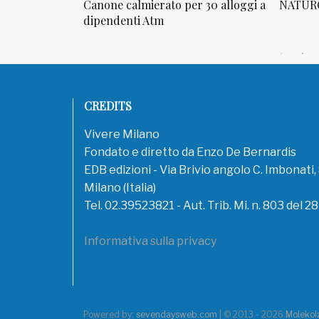
osta in via
Canone calmierato per 30 alloggi a
NATURO
sello
dipendenti Atm
CREDITS
Vivere Milano
Fondato e diretto da Enzo De Bernardis
EDB edizioni - Via Brivio angolo C. Imbonati
Milano (Italia)
Tel. 02.39523821 - Aut. Trib. Mi. n. 803 del 2
Informativa sulla privacy
Powered by:
sevendaysweb.com
| © 2013 - 2026
Molekola