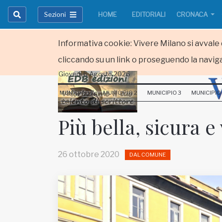
Sezioni
HOME
EDITORIALI
CRONACA
Informativa cookie: Vivere Milano si avvale d
cliccando su un link o proseguendo la naviga
Giovedi 6 Agosto 2026
HOME
MUNICIPIO 1
MUNICIPIO 2
MUNICIPIO 3
MUNICIPIO
RUBRICHE
Più bella, sicura e
MUNICIPI
26 ottobre 2020
DAL COMUNE
Inviateci le vostre segnalazioni
Iscriviti alla newsletter
www.viveremilano.info