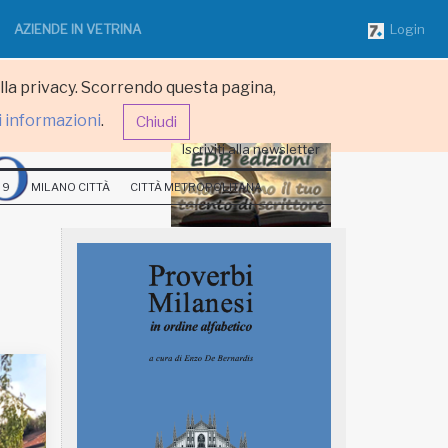
AZIENDE IN VETRINA
Login
ulla privacy. Scorrendo questa pagina,
i informazioni
.
Chiudi
Iscriviti alla newsletter
 9
MILANO CITTÀ
CITTÀ METROPOLITANA