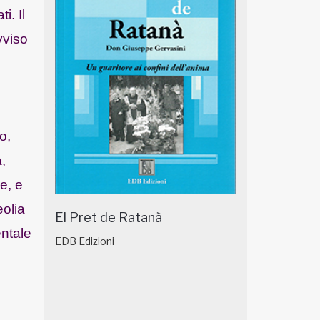
i. Il
vviso
o,
,
e, e
eolia
El Pret de Ratanà
entale
EDB Edizioni