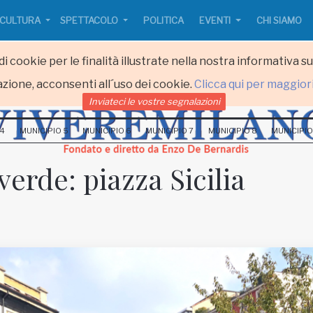
CULTURA
SPETTACOLO
POLITICA
EVENTI
CHI SIAMO
i cookie per le finalità illustrate nella nostra informativa s
zione, acconsenti all´uso dei cookie.
Clicca qui per maggior
Inviateci le vostre segnalazioni
 4
MUNICIPIO 5
MUNICIPIO 6
MUNICIPIO 7
MUNICIPIO 8
MUNICIPIO
 verde: piazza Sicilia