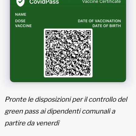
MUNICIPI
Inviateci le vostre segnalazioni
Iscriviti alla newsletter
www.viveremilano.info
Fondato e diretto da Enzo De
Bernardis
EDB edizioni - Via Brivio angolo C.
Imbonati, 89 20159 Milano (Italia)
Pronte le disposizioni per il controllo del
Informativa sulla privacy
green pass ai dipendenti comunali a
partire da venerdì