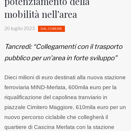
potenziamento della
mobilità nell’area
MUNICIPI
26 luglio 2023
DAL COMUNE
Inviateci le vostre segnalazioni
Iscriviti alla newsletter
Tancredi: “Collegamenti con il trasporto
pubblico per un’area in forte sviluppo”
www.viveremilano.info
Fondato e diretto da Enzo De
Dieci milioni di euro destinati alla nuova stazione
Bernardis
EDB edizioni - Via Brivio angolo C.
ferroviaria MIND-Merlata, 600mila euro per la
Imbonati, 89 20159 Milano (Italia)
riqualificazione del capolinea tranviario in
Informativa sulla privacy
piazzale Cimitero Maggiore, 610mila euro per un
nuovo percorso ciclabile che collegherà il
quartiere di Cascina Merlata con la stazione