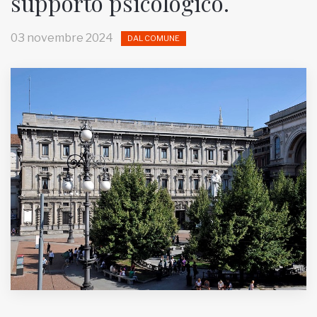
supporto psicologico.
MUNICIPI
03 novembre 2024
DAL COMUNE
Inviateci le vostre segnalazioni
Iscriviti alla newsletter
www.viveremilano.info
Fondato e diretto da Enzo De
Bernardis
EDB edizioni - Via Brivio angolo C.
Imbonati, 89 20159 Milano (Italia)
Informativa sulla privacy