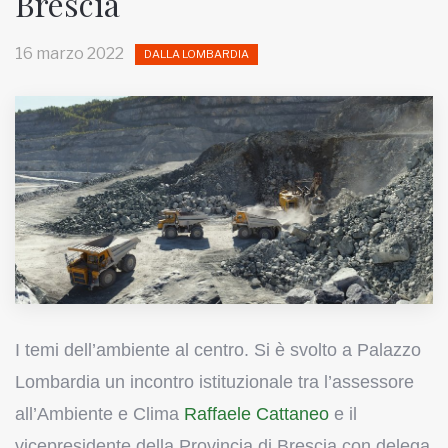
Brescia
MUNICIPI
16 marzo 2022
DALLA LOMBARDIA
Inviateci le vostre segnalazioni
Iscriviti alla newsletter
www.viveremilano.info
Fondato e diretto da Enzo De
Bernardis
EDB edizioni - Via Brivio angolo C.
Imbonati, 89 20159 Milano (Italia)
Informativa sulla privacy
I temi dell’ambiente al centro. Si è svolto a Palazzo
Lombardia un incontro istituzionale tra l’assessore
all’Ambiente e Clima
Raffaele Cattaneo
e il
vicepresidente della Provincia di Brescia con delega