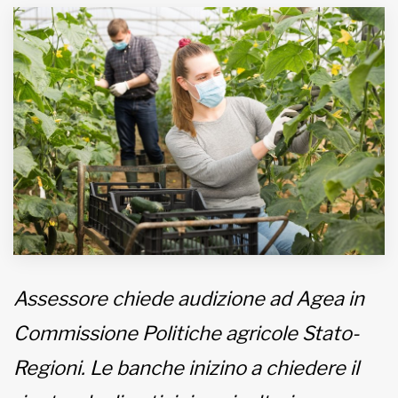
MUNICIPI
Inviateci le vostre segnalazioni
Iscriviti alla newsletter
www.viveremilano.info
Fondato e diretto da Enzo De
Bernardis
EDB edizioni - Via Brivio angolo C.
Imbonati, 89 20159 Milano (Italia)
Assessore chiede audizione ad Agea in
Informativa sulla privacy
Commissione Politiche agricole Stato-
Regioni. Le banche inizino a chiedere il