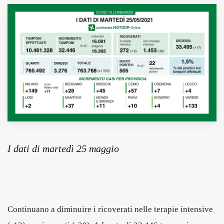
MUNICIPI
Inviateci le vostre segnalazioni
Iscriviti alla newsletter
www.viveremilano.info
Fondato e diretto da Enzo De
Bernardis
EDB edizioni - Via Brivio angolo C.
I dati di martedì 25 maggio
Imbonati, 89 20159 Milano (Italia)
Informativa sulla privacy
Continuano a diminuire i ricoverati nelle terapie intensive