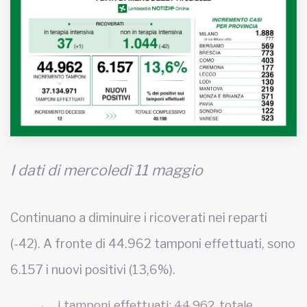
MUNICIPI
Inviateci le vostre segnalazioni
Iscriviti alla newsletter
www.viveremilano.info
Fondato e diretto da Enzo De
I dati di mercoledì 11 maggio
Bernardis
EDB edizioni - Via Brivio angolo C.
Imbonati, 89 20159 Milano (Italia)
Continuano a diminuire i ricoverati nei reparti
Informativa sulla privacy
(-42). A fronte di 44.962 tamponi effettuati, sono
6.157 i nuovi positivi (13,6%).
i tamponi effettuati: 44.962, totale
·