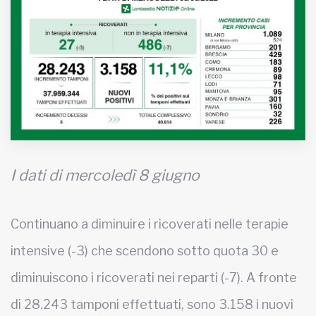
MUNICIPI
Inviateci le vostre segnalazioni
Iscriviti alla newsletter
www.viveremilano.info
Fondato e diretto da Enzo De
I dati di mercoledì 8 giugno
Bernardis
EDB edizioni - Via Brivio angolo C.
Imbonati, 89 20159 Milano (Italia)
Continuano a diminuire i ricoverati nelle terapie
Informativa sulla privacy
intensive (-3) che scendono sotto quota 30 e
diminuiscono i ricoverati nei reparti (-7). A fronte
di 28.243 tamponi effettuati, sono 3.158 i nuovi